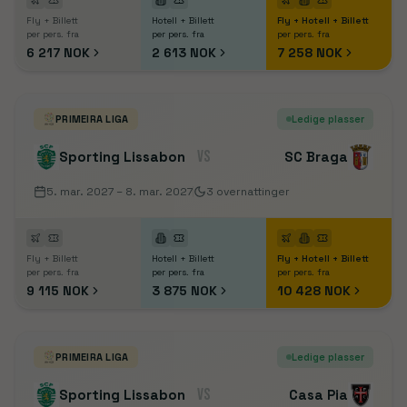
Fly + Billett
Hotell + Billett
Fly + Hotell + Billett
per pers. fra
per pers. fra
per pers. fra
6 217 NOK
2 613 NOK
7 258 NOK
PRIMEIRA LIGA
Ledige plasser
VS
Sporting Lissabon
SC Braga
5. mar. 2027
– 8. mar. 2027
3
overnattinger
Fly + Billett
Hotell + Billett
Fly + Hotell + Billett
per pers. fra
per pers. fra
per pers. fra
9 115 NOK
3 875 NOK
10 428 NOK
PRIMEIRA LIGA
Ledige plasser
VS
Sporting Lissabon
Casa Pia