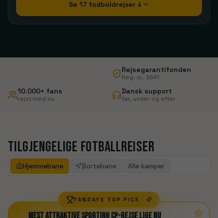
Se 17 fodboldrejser ↓
Rejsegarantifonden
Reg. nr. 3641
10.000+ fans
Dansk support
rejst med os
før, under og efter
Tilgjengelige fotballreiser
Hjemmebane
Bortebane
Alle kamper
FANDAYS TOP PICK
“
Mest attraktive Sporting CP-rejse lige nu