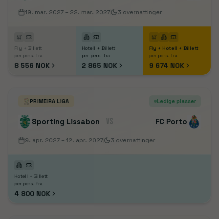
19. mar. 2027
– 22. mar. 2027
3
overnattinger
Fly + Billett
Hotell + Billett
Fly + Hotell + Billett
per pers. fra
per pers. fra
per pers. fra
8 556 NOK
2 865 NOK
9 674 NOK
PRIMEIRA LIGA
Ledige plasser
VS
Sporting Lissabon
FC Porto
9. apr. 2027
– 12. apr. 2027
3
overnattinger
Hotell + Billett
per pers. fra
4 800 NOK