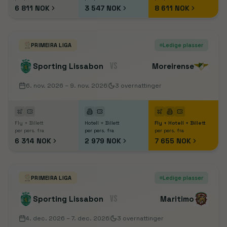
6 811 NOK
3 547 NOK
8 611 NOK
PRIMEIRA LIGA
Ledige plasser
VS
Sporting Lissabon
Moreirense
6. nov. 2026
– 9. nov. 2026
3
overnattinger
Fly + Billett
Hotell + Billett
Fly + Hotell + Billett
per pers. fra
per pers. fra
per pers. fra
6 314 NOK
2 979 NOK
7 655 NOK
PRIMEIRA LIGA
Ledige plasser
VS
Sporting Lissabon
Maritimo
4. dec. 2026
– 7. dec. 2026
3
overnattinger