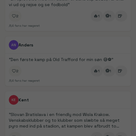
vi ud og rejse og se fodbold
"
🔥
⚽
🍺
2
1
1
4
fans har reageret
FanDays bidrag
1/
3
Anders
AN
"
Den første kamp på Old Trafford for min søn 😅⚽️
"
🔥
⚽
🍺
2
1
1
4
fans har reageret
FanDays bidrag
Kent
KE
"
Slovan Bratislava i en friendly mod Wisla Krakow.
Venskabsklubber og to klubber som slæbte så meget
pyro med ind på stadion, at kampen blev afbrudt to
gange pga. manglende sigtbarhed.
"