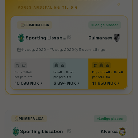
VORES ANBEFALING TIL DIG
PRIMEIRA LIGA
Ledige plasser
VS
Sporting Lissabon
Guimaraes
14. aug. 2026
– 17. aug. 2026
3
overnattinger
Fly + Billett
Hotell + Billett
Fly + Hotell + Billett
per pers. fra
per pers. fra
per pers. fra
10 098 NOK
3 894 NOK
11 650 NOK
PRIMEIRA LIGA
Ledige plasser
VS
Sporting Lissabon
Alverca