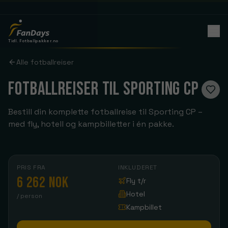
Tidl. Fotballpakker.no
Alle fotballreiser
FOTBALLREISER TIL SPORTING CP
Bestill din komplette fotballreise til Sporting CP –
med fly, hotell og kampbilletter i én pakke.
PRIS FRA
INKLUDERET
6 262 NOK
Fly t/r
Hotel
/ person
Kampbillet