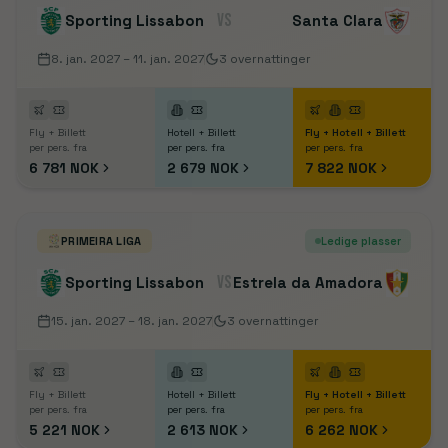
VS
Sporting Lissabon
Santa Clara
8. jan. 2027
– 11. jan. 2027
3
overnattinger
Fly + Billett
Hotell + Billett
Fly + Hotell + Billett
per pers. fra
per pers. fra
per pers. fra
6 781 NOK
2 679 NOK
7 822 NOK
PRIMEIRA LIGA
Ledige plasser
VS
Sporting Lissabon
Estrela da Amadora
15. jan. 2027
– 18. jan. 2027
3
overnattinger
Fly + Billett
Hotell + Billett
Fly + Hotell + Billett
per pers. fra
per pers. fra
per pers. fra
5 221 NOK
2 613 NOK
6 262 NOK