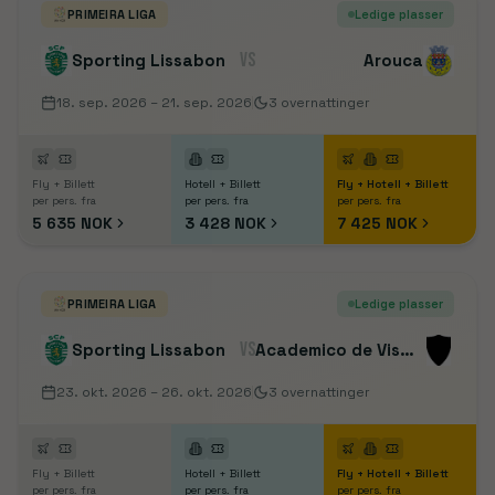
PRIMEIRA LIGA
Ledige plasser
VS
Sporting Lissabon
Arouca
18. sep. 2026
– 21. sep. 2026
3
overnattinger
Fly + Billett
Hotell + Billett
Fly + Hotell + Billett
per pers. fra
per pers. fra
per pers. fra
5 635 NOK
3 428 NOK
7 425 NOK
PRIMEIRA LIGA
Ledige plasser
VS
Sporting Lissabon
Academico de Viseu FC
23. okt. 2026
– 26. okt. 2026
3
overnattinger
Fly + Billett
Hotell + Billett
Fly + Hotell + Billett
per pers. fra
per pers. fra
per pers. fra