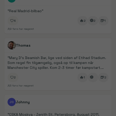
"
Real Madrid-bilbao
"
🔥
⚽
🍺
4
2
2
1
9
fans har reageret
FanDays bidrag
1/
5
Thomas
"
Mary D’s Beamish Bar, lige ved siden af Etihad Stadium.
Som regel fin tilgængelig, også op til kampen når
Manchester City spiller. Kom 2-3 timer før kampstart.
Det er det oplagte valg for at komme i stemning 👌
"
🔥
⚽
🍺
2
1
2
5
fans har reageret
FanDays bidrag
1/
6
Johnny
JO
"
CSKA Moskva - Zenith St. Petersborg. Auguat 2011.