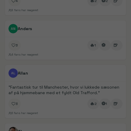
🔥
⚽
🍺
4
2
2
8
fans har reageret
FanDays bidrag
Anders
AN
🔥
⚽
🍺
3
1
4
fans har reageret
FanDays bidrag
1/
2
Allan
AL
"
Fantastisk tur til Manchester, hvor vi lukkede sæsonen
af på hjemmebane med et fyldt Old Trafford.
"
🔥
⚽
🍺
3
2
1
6
fans har reageret
FanDays bidrag
1/
5