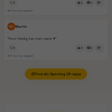
🔥
⚽
🍺
4
2
2
8
fans har reageret
FanDays bidrag
Martin
MA
"
Hvor heldig kan man være ♥️
"
🔥
⚽
🍺
5
3
3
11
fans har reageret
Find din
Sporting CP
-rejse