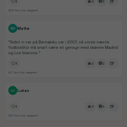
🔥
⚽
🍺
4
4
2
10
fans har reageret
FanDays bidrag
Mette
ME
"
Sidst vi var på Bernabéu var i 2007, så vores næste
fodboldtur må snart være et gensyn med skønne Madrid
og Los blancos.
"
🔥
⚽
🍺
3
2
2
7
fans har reageret
FanDays bidrag
Lukas
LU
🔥
⚽
🍺
4
3
4
11
fans har reageret