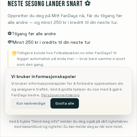
Først med nye pakker
Klubbtilpassede tilbud
Neste sesong lander snart ⚽️
Aldri spam
Oppretter du deg på Mitt FanDays nå, får du tilgang før
alle andre — og minst 250 kr i kreditt til din neste tur.
⚽️
Tilgang før alle andre
💸
Minst 250 kr i credits til din neste tur
Meld på
Tidligere kunde hos Fotballpakker.no eller FanDays? Vi
legger automatisk på enda mer — bruk bare samme e-post
som den gang.
Vi bruker informasjonskapsler
Vi bruker informasjonskapsler for å forbedre opplevelsen din
og analysere trafikk. Ved å godta hjelper du oss med å gjøre
FanDays bedre.
Personvernerklæring
Kun nødvendige
Godta alle
Skriv til oss – vi svarer raskest mulig
Send meg info
Har du spørsmål? Vi er klare til å hjelpe
Ved å trykke "Send meg info" melder du deg også på vårt nyhetsbrev
17
REJSER
Ring oss
:
+45 71 74 18 92
med kamptilbud og nyheter. Du kan melde deg av når som helst.
Se rejser fra 6 262 NOK
FÅ PRIS
Søk
NFL
F1
Fotball
Forside
Mer