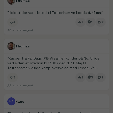
Thomas
"
Holdet der var afsted til Tottenham vs Leeds d. 11 maj
"
🔥
⚽
🍺
4
1
1
2
8
fans har reageret
FanDays bidrag
Thomas
"
Kasper fra FanDays ⚡️🍻 Vi samler kunder på No. 8 lige
ved siden af stadion kl 17.00 i dag d. 11. Maj til
Tottenhams vigtige kamp overvelse mod Leeds. Vel
mødt
"
🔥
⚽
🍺
3
2
3
1
9
fans har reageret
FanDays bidrag
1/
5
Hans
HA