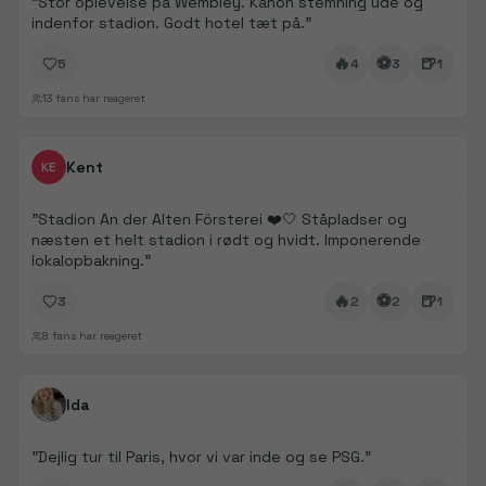
"
Stor oplevelse på Wembley. Kanon stemning ude og
indenfor stadion. Godt hotel tæt på.
"
🔥
⚽
🍺
5
4
3
1
13
fans har reageret
FanDays bidrag
Kent
KE
"
Stadion An der Alten Försterei ❤️🤍 Ståpladser og
næsten et helt stadion i rødt og hvidt. Imponerende
lokalopbakning.
"
🔥
⚽
🍺
3
2
2
1
8
fans har reageret
FanDays bidrag
1/
5
Ida
"
Dejlig tur til Paris, hvor vi var inde og se PSG.
"