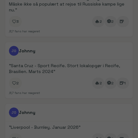
Måske ikke så populært at rejse til Russiske kampe lige
nu.
"
🔥
⚽
🍺
3
2
2
7
fans har reageret
FanDays bidrag
1/
4
Johnny
JO
"
Santa Cruz - Sport Recife. Stort lokalopgør i Recife,
Brasilien. Marts 2024
"
🔥
⚽
🍺
2
2
2
1
7
fans har reageret
FanDays bidrag
1/
5
Johnny
JO
"
Liverpool - Burnley. Januar 2026
"