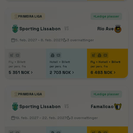
PRIMEIRA LIGA
Ledige plasser
VS
Sporting Lissabon
Rio Ave
5. feb. 2027
– 8. feb. 2027
3
overnattinger
Fly + Billett
Hotell + Billett
Fly + Hotell + Billett
per pers. fra
per pers. fra
per pers. fra
5 351 NOK
2 703 NOK
6 483 NOK
PRIMEIRA LIGA
Ledige plasser
VS
Sporting Lissabon
Famalicao
19. feb. 2027
– 22. feb. 2027
3
overnattinger