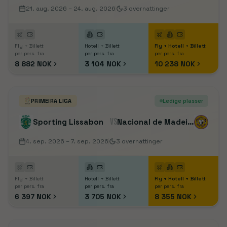
21. aug. 2026
– 24. aug. 2026
3
overnattinger
Fly + Billett
Hotell + Billett
Fly + Hotell + Billett
per pers. fra
per pers. fra
per pers. fra
8 882 NOK
3 104 NOK
10 238 NOK
PRIMEIRA LIGA
Ledige plasser
VS
Sporting Lissabon
Nacional de Madeira
4. sep. 2026
– 7. sep. 2026
3
overnattinger
Fly + Billett
Hotell + Billett
Fly + Hotell + Billett
per pers. fra
per pers. fra
per pers. fra
6 397 NOK
3 705 NOK
8 355 NOK