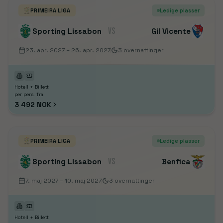
PRIMEIRA LIGA
Ledige plasser
VS
Sporting Lissabon
Gil Vicente
23. apr. 2027
– 26. apr. 2027
3
overnattinger
Hotell + Billett
per pers. fra
3 492 NOK
PRIMEIRA LIGA
Ledige plasser
VS
Sporting Lissabon
Benfica
7. maj 2027
– 10. maj 2027
3
overnattinger
Hotell + Billett