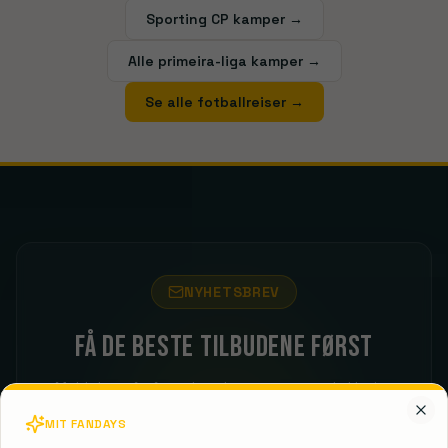
Sporting CP kamper →
Alle primeira-liga kamper →
Se alle fotballreiser
→
NYHETSBREV
Få de beste tilbudene først
Meld deg på vårt nyhetsbrev og motta eksklusive
FanDays-tilbud rett i innboksen.
MIT FANDAYS