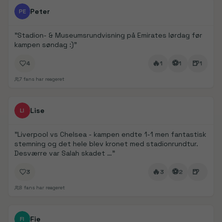
FanDays bidrag
1/
5
Peter
PE
"
Stadion- & Museumsrundvisning på Emirates lørdag før
kampen søndag :)
"
🔥
⚽
🍺
4
1
1
1
7
fans har reageret
FanDays bidrag
1/
4
Lise
LI
"
Liverpool vs Chelsea - kampen endte 1-1 men fantastisk
stemning og det hele blev kronet med stadionrundtur.
Desværre var Salah skadet …
"
🔥
⚽
🍺
3
3
2
8
fans har reageret
FanDays bidrag
1/
2
Fie
FI