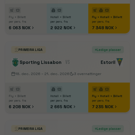
Fly + Billett
Hotell + Billett
Fly + Hotell + Billett
per pers. fra
per pers. fra
per pers. fra
6 063 NOK
2 922 NOK
7 348 NOK
PRIMEIRA LIGA
Ledige plasser
VS
Sporting Lissabon
Estoril
18. dec. 2026
– 21. dec. 2026
3
overnattinger
Fly + Billett
Hotell + Billett
Fly + Hotell + Billett
per pers. fra
per pers. fra
per pers. fra
6 208 NOK
2 665 NOK
7 235 NOK
PRIMEIRA LIGA
Ledige plasser