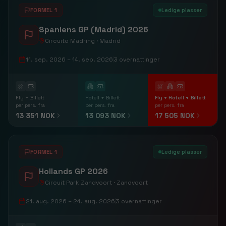
FORMEL 1
Ledige plasser
Spaniens GP (Madrid) 2026
Circuito Madring · Madrid
11. sep. 2026
– 14. sep. 2026
3
overnattinger
Fly + Billett
Hotell + Billett
Fly + Hotell + Billett
per pers. fra
per pers. fra
per pers. fra
13 351 NOK
13 093 NOK
17 505 NOK
FORMEL 1
Ledige plasser
Hollands GP 2026
Circuit Park Zandvoort · Zandvoort
21. aug. 2026
– 24. aug. 2026
3
overnattinger