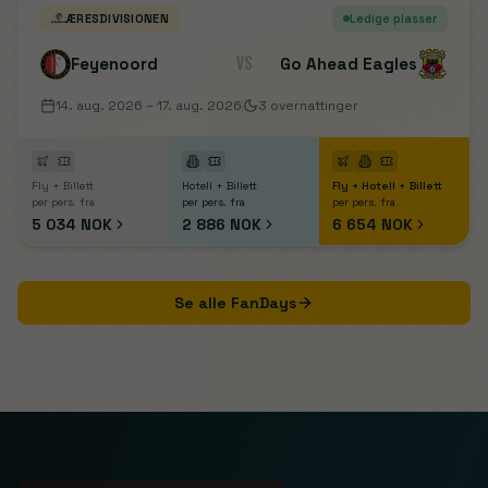
ÆRESDIVISIONEN
Ledige plasser
VS
Feyenoord
Go Ahead Eagles
14. aug. 2026
– 17. aug. 2026
3
overnattinger
Fly + Billett
Hotell + Billett
Fly + Hotell + Billett
per pers. fra
per pers. fra
per pers. fra
5 034 NOK
2 886 NOK
6 654 NOK
Se alle FanDays