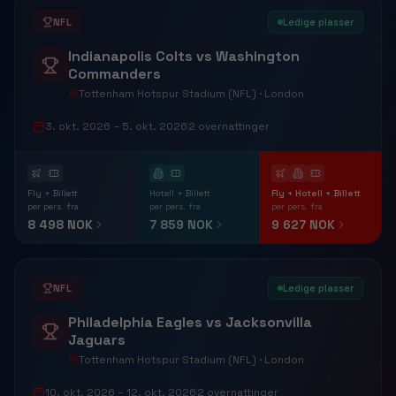
NFL
Ledige plasser
Indianapolis Colts vs Washington
Commanders
Tottenham Hotspur Stadium (NFL) · London
3. okt. 2026
– 5. okt. 2026
2
overnattinger
Fly + Billett
Hotell + Billett
Fly + Hotell + Billett
per pers. fra
per pers. fra
per pers. fra
8 498 NOK
7 859 NOK
9 627 NOK
NFL
Ledige plasser
Philadelphia Eagles vs Jacksonvilla
Jaguars
Tottenham Hotspur Stadium (NFL) · London
10. okt. 2026
– 12. okt. 2026
2
overnattinger