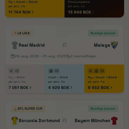
Fly + Hotell + Billett
Premiumpakke
per pers. fra
per pers. fra
11 744 NOK
13 949 NOK
LA LIGA
Ledige plasser
VS
Real Madrid
Malaga
29. aug. 2026
– 31. aug. 2026
2
overnattinger
Fly + Billett
Hotell + Billett
Fly + Hotell + Billett
per pers. fra
per pers. fra
per pers. fra
7 051 NOK
4 929 NOK
8 452 NOK
DFL SUPER CUP
Ledige plasser
VS
Borussia Dortmund
Bayern München