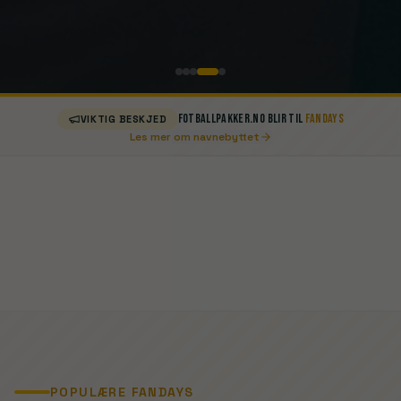
Fotballpakker.NO blir til
FanDays
VIKTIG BESKJED
Les mer om navnebyttet
POPULÆRE FANDAYS