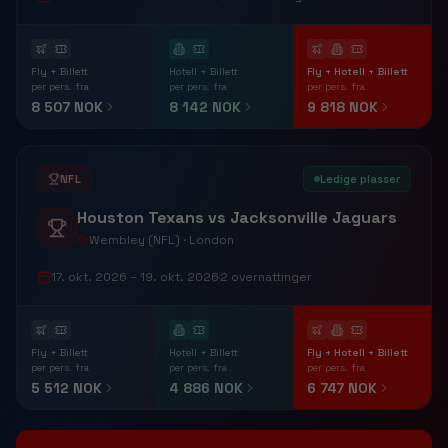
Fly + Billett
Hotell + Billett
Fly + Hotell + Billett
per pers. fra
per pers. fra
per pers. fra
8 507 NOK
8 142 NOK
9 818 NOK
NFL
Ledige plasser
Houston Texans vs Jacksonville Jaguars
Wembley (NFL) · London
17. okt. 2026
– 19. okt. 2026
2
overnattinger
Fly + Billett
Hotell + Billett
Fly + Hotell + Billett
per pers. fra
per pers. fra
per pers. fra
5 512 NOK
4 886 NOK
6 747 NOK