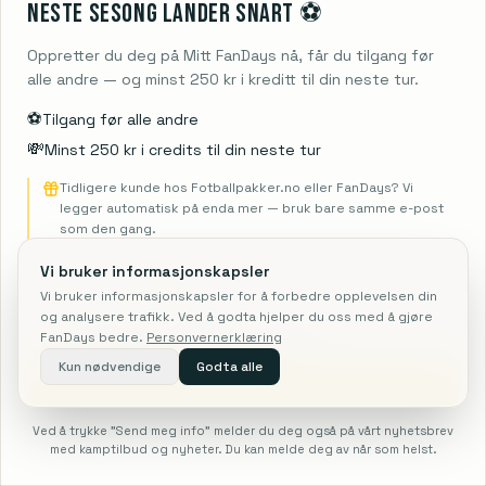
Neste sesong lander snart ⚽️
Oppretter du deg på Mitt FanDays nå, får du tilgang før
alle andre — og minst 250 kr i kreditt til din neste tur.
⚽️
Tilgang før alle andre
💸
Minst 250 kr i credits til din neste tur
Tidligere kunde hos Fotballpakker.no eller FanDays? Vi
Italia
Frankrike
🇮🇹
🇫🇷
legger automatisk på enda mer — bruk bare samme e-post
som den gang.
Se FanDays →
Se FanDays →
Vi bruker informasjonskapsler
Vi bruker informasjonskapsler for å forbedre opplevelsen din
og analysere trafikk. Ved å godta hjelper du oss med å gjøre
FanDays bedre.
Personvernerklæring
Kun nødvendige
Godta alle
Send meg info
Ved å trykke "Send meg info" melder du deg også på vårt nyhetsbrev
med kamptilbud og nyheter. Du kan melde deg av når som helst.
Tyskland
Portugal
🇩🇪
🇵🇹
Søk
NFL
F1
Fotball
Forside
Mer