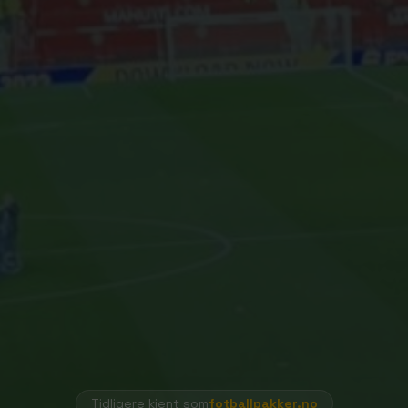
Tidligere kjent som
fotballpakker.no