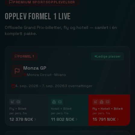
PREMIUM SPORTSOPPLEVELSER
Opplev Formel 1 live
Offisielle Grand Prix-billetter, fly og hotell — samlet i én
komplett pakke.
FORMEL 1
Ledige plasser
Monza GP
Monza Circuit · Milano
4. sep. 2026
– 7. sep. 2026
3
overnattinger
Fly + Billett
Hotell + Billett
Fly + Hotell + Billett
per pers. fra
per pers. fra
per pers. fra
12 378 NOK
11 802 NOK
15 791 NOK