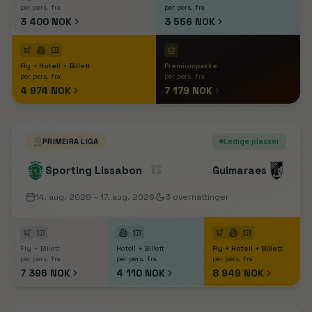
per pers. fra
per pers. fra
3 400 NOK
3 556 NOK
Fly + Hotell + Billett
Premiumpakke
per pers. fra
per pers. fra
4 974 NOK
7 179 NOK
PRIMEIRA LIGA
Ledige plasser
VS
Sporting Lissabon
Guimaraes
14. aug. 2026
– 17. aug. 2026
3
overnattinger
Fly + Billett
Hotell + Billett
Fly + Hotell + Billett
per pers. fra
per pers. fra
per pers. fra
7 396 NOK
4 110 NOK
8 949 NOK