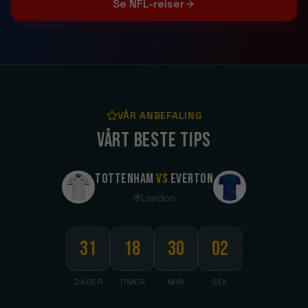
Se NFL-reiser
VÅR ANBEFALING
Vårt beste tips
Tottenham
vs
Everton
London
31
18
30
00
DAGER
TIMER
MIN
SEK