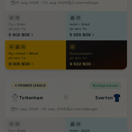
21. aug. 2026
– 23. aug. 2026
2
overnattinger
Fly + Billett
Hotell + Billett
per pers. fra
per pers. fra
5 902 NOK
5 555 NOK
Fly + Hotell + Billett
Premiumpakke
per pers. fra
per pers. fra
8 005 NOK
9 622 NOK
PREMIER LEAGUE
Ledige plasser
VS
Tottenham
Everton
11. sep. 2026
– 13. sep. 2026
2
overnattinger
Fly + Billett
Hotell + Billett