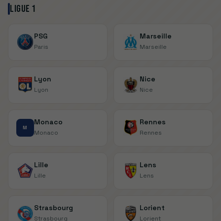
Ligue 1
PSG
Marseille
Paris
Marseille
Lyon
Nice
Lyon
Nice
Monaco
Rennes
M
Monaco
Rennes
Lille
Lens
Lille
Lens
Strasbourg
Lorient
Strasbourg
Lorient