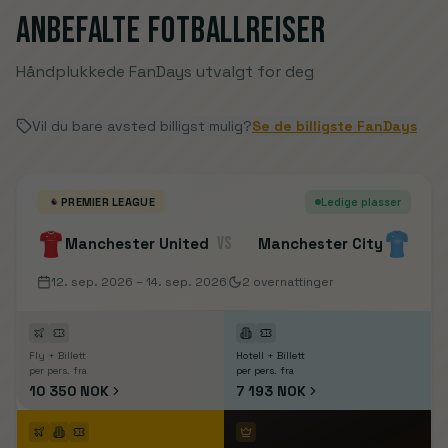
Anbefalte fotballreiser
Håndplukkede FanDays utvalgt for deg
Vil du bare avsted billigst mulig?
Se de billigste FanDays
PREMIER LEAGUE
Ledige plasser
VS
Manchester United
Manchester City
12. sep. 2026
– 14. sep. 2026
2
overnattinger
Fly + Billett
Hotell + Billett
per pers. fra
per pers. fra
10 350 NOK
7 193 NOK