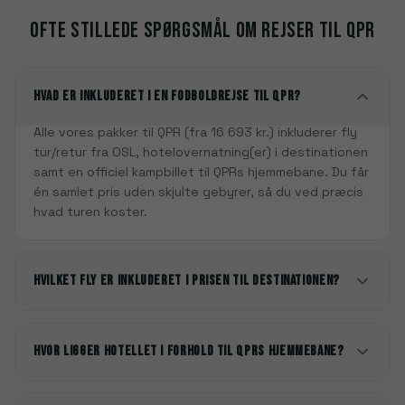
Ofte stillede spørgsmål om rejser til
QPR
Hvad er inkluderet i en fodboldrejse til QPR?
Alle vores pakker til QPR (fra 16 693 kr.) inkluderer fly
tur/retur fra OSL, hotelovernatning(er) i destinationen
samt en officiel kampbillet til QPRs hjemmebane. Du får
én samlet pris uden skjulte gebyrer, så du ved præcis
hvad turen koster.
Hvilket fly er inkluderet i prisen til destinationen?
Hvor ligger hotellet i forhold til QPRs hjemmebane?