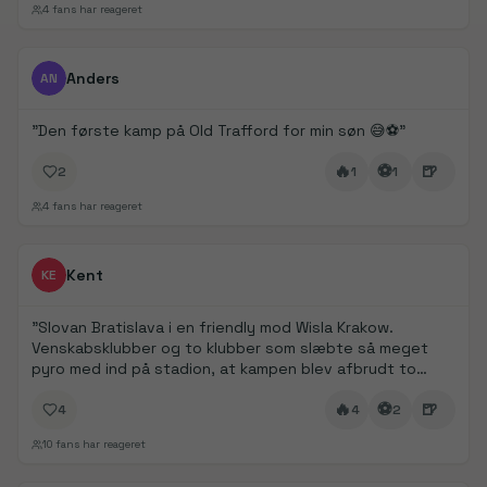
4
fans har reageret
FanDays bidrag
1/
3
Anders
AN
"
Den første kamp på Old Trafford for min søn 😅⚽️
"
🔥
⚽
🍺
2
1
1
4
fans har reageret
FanDays bidrag
Kent
KE
"
Slovan Bratislava i en friendly mod Wisla Krakow.
Venskabsklubber og to klubber som slæbte så meget
pyro med ind på stadion, at kampen blev afbrudt to
gange pga. manglende sigtbarhed.
"
🔥
⚽
🍺
4
4
2
10
fans har reageret