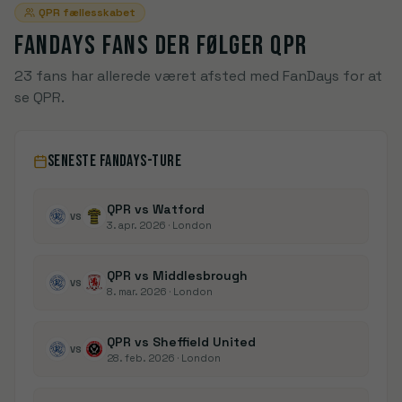
QPR
fællesskabet
FANDAYS FANS DER FØLGER
QPR
23 fans har allerede været afsted med FanDays for at
se QPR.
SENESTE FANDAYS-TURE
QPR vs Watford
VS
3. apr. 2026
· London
QPR vs Middlesbrough
VS
8. mar. 2026
· London
QPR vs Sheffield United
VS
28. feb. 2026
· London