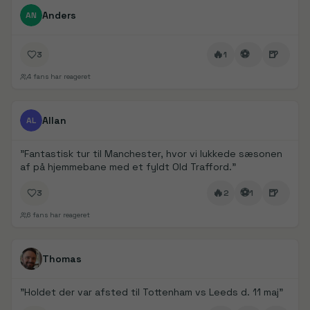
FanDays bidrag
Anders
AN
🔥
⚽
🍺
3
1
4
fans har reageret
FanDays bidrag
1/
2
Allan
AL
"
Fantastisk tur til Manchester, hvor vi lukkede sæsonen
af på hjemmebane med et fyldt Old Trafford.
"
🔥
⚽
🍺
3
2
1
6
fans har reageret
FanDays bidrag
1/
5
Thomas
"
Holdet der var afsted til Tottenham vs Leeds d. 11 maj
"