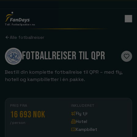
Tidl. Fotballpakker.no
Alle fotballreiser
FOTBALLREISER TIL QPR
Bestill din komplette fotballreise til QPR – med fly,
hotell og kampbilletter i én pakke.
PRIS FRA
INKLUDERET
16 693 NOK
Fly t/r
Hotel
/ person
Kampbillet