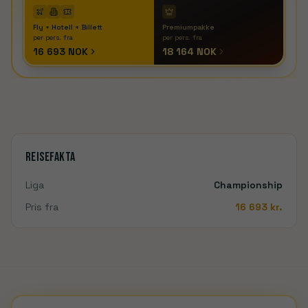
Fly + Hotell + Billett
Premiumpakke
per pers. fra
per pers. fra
16 693 NOK
18 164 NOK
Reisefakta
Liga
Championship
Pris fra
16 693
kr.