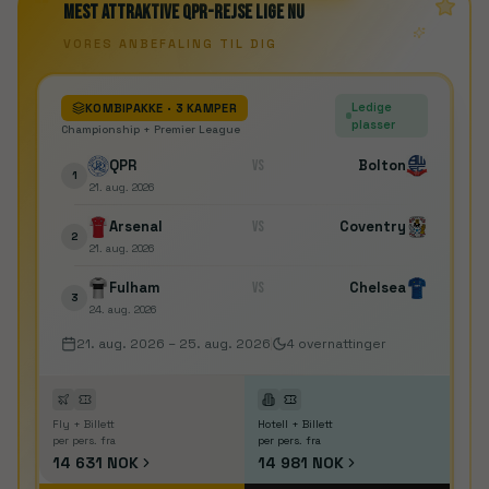
“
Mest attraktive QPR-rejse lige nu
VORES ANBEFALING TIL DIG
Ledige
KOMBIPAKKE
· 3 KAMPER
plasser
Championship + Premier League
QPR
VS
Bolton
1
21. aug. 2026
Arsenal
VS
Coventry
2
21. aug. 2026
Fulham
VS
Chelsea
3
24. aug. 2026
21. aug. 2026
–
25. aug. 2026
4
overnattinger
Fly + Billett
Hotell + Billett
per pers. fra
per pers. fra
14 631 NOK
14 981 NOK