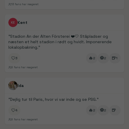
13
fans har reageret
FanDays bidrag
Kent
KE
"
Stadion An der Alten Försterei ❤️🤍 Ståpladser og
næsten et helt stadion i rødt og hvidt. Imponerende
lokalopbakning.
"
🔥
⚽
🍺
3
2
2
1
8
fans har reageret
FanDays bidrag
1/
5
Ida
"
Dejlig tur til Paris, hvor vi var inde og se PSG.
"
🔥
⚽
🍺
4
2
2
8
fans har reageret