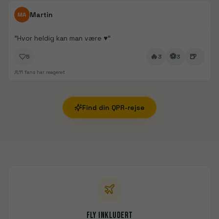
FanDays bidrag
Martin
MA
"
Hvor heldig kan man være ♥️
"
🔥
⚽
🍺
5
3
3
11
fans har reageret
Find din
QPR
-rejse
Fly inkludert