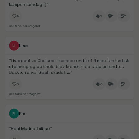
kampen søndag :)
"
🔥
⚽
🍺
4
1
1
1
7
fans har reageret
FanDays bidrag
1/
4
Lise
LI
"
Liverpool vs Chelsea - kampen endte 1-1 men fantastisk
stemning og det hele blev kronet med stadionrundtur.
Desværre var Salah skadet …
"
🔥
⚽
🍺
3
3
2
8
fans har reageret
FanDays bidrag
1/
2
Fie
FI
"
Real Madrid-bilbao
"