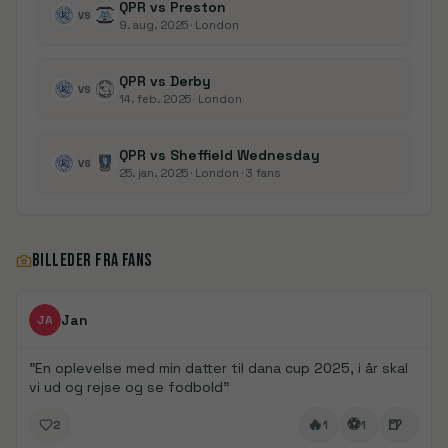
QPR vs Preston
VS
9. aug. 2025
· London
QPR vs Derby
VS
14. feb. 2025
· London
QPR vs Sheffield Wednesday
VS
25. jan. 2025
· London
· 3 fans
BILLEDER FRA FANS
FanDays bidrag
Jan
JA
"
En oplevelse med min datter til dana cup 2025, i år skal
vi ud og rejse og se fodbold
"
🔥
⚽
🍺
2
1
1