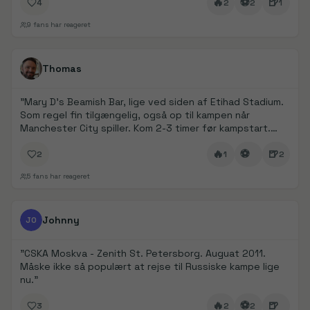
🔥
⚽
🍺
4
2
2
1
9
fans har reageret
FanDays bidrag
1/
5
Thomas
"
Mary D’s Beamish Bar, lige ved siden af Etihad Stadium.
Som regel fin tilgængelig, også op til kampen når
Manchester City spiller. Kom 2-3 timer før kampstart.
Det er det oplagte valg for at komme i stemning 👌
"
🔥
⚽
🍺
2
1
2
5
fans har reageret
FanDays bidrag
1/
6
Johnny
JO
"
CSKA Moskva - Zenith St. Petersborg. Auguat 2011.
Måske ikke så populært at rejse til Russiske kampe lige
nu.
"
🔥
⚽
🍺
3
2
2