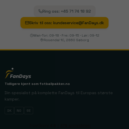
Ring oss
:
+45 71 74 18 92
Skriv til oss
:
kundeservice@FanDays.dk
Man-Tor: 09-18 · Fre: 09-15 · Lør: 09-12
Rosendal 1C, 2860 Søborg
Tidligere kjent som
fotballpakker.no
Din spesialist på komplette FanDays til Europas største
kamper.
DK
NO
SE