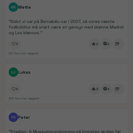
FanDays bidrag
Mette
ME
"
Sidst vi var på Bernabéu var i 2007, så vores næste
fodboldtur må snart være et gensyn med skønne Madrid
og Los blancos.
"
🔥
⚽
🍺
3
2
2
7
fans har reageret
FanDays bidrag
Lukas
LU
🔥
⚽
🍺
4
3
4
11
fans har reageret
FanDays bidrag
1/
5
Peter
PE
"
Stadion- & Museumsrundvisning på Emirates lørdag før