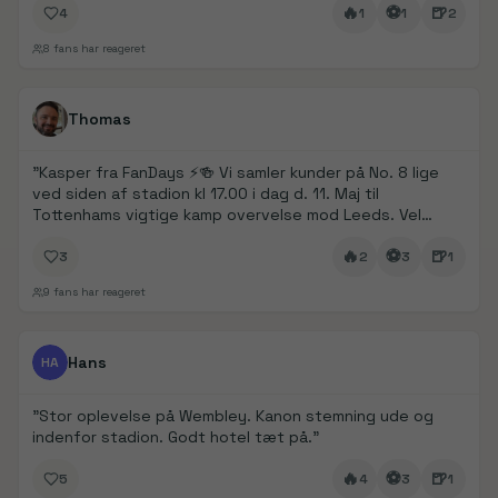
🔥
⚽
🍺
4
1
1
2
8
fans har reageret
FanDays bidrag
Thomas
"
Kasper fra FanDays ⚡️🍻 Vi samler kunder på No. 8 lige
ved siden af stadion kl 17.00 i dag d. 11. Maj til
Tottenhams vigtige kamp overvelse mod Leeds. Vel
mødt
"
🔥
⚽
🍺
3
2
3
1
9
fans har reageret
FanDays bidrag
1/
5
Hans
HA
"
Stor oplevelse på Wembley. Kanon stemning ude og
indenfor stadion. Godt hotel tæt på.
"
🔥
⚽
🍺
5
4
3
1