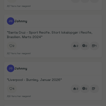
7
fans har reageret
FanDays bidrag
1/
4
Johnny
JO
"
Santa Cruz - Sport Recife. Stort lokalopgør i Recife,
Brasilien. Marts 2024
"
🔥
⚽
🍺
2
2
2
1
7
fans har reageret
FanDays bidrag
1/
5
Johnny
JO
"
Liverpool - Burnley. Januar 2026
"
🔥
⚽
🍺
4
2
2
8
fans har reageret