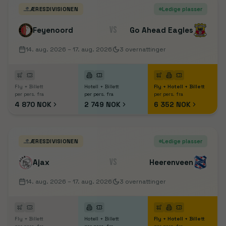
ÆRESDIVISIONEN
Ledige plasser
VS
Feyenoord
Go Ahead Eagles
14. aug. 2026
– 17. aug. 2026
3
overnattinger
Fly + Billett
Hotell + Billett
Fly + Hotell + Billett
per pers. fra
per pers. fra
per pers. fra
4 870 NOK
2 749 NOK
6 352 NOK
ÆRESDIVISIONEN
Ledige plasser
VS
Ajax
Heerenveen
14. aug. 2026
– 17. aug. 2026
3
overnattinger
Fly + Billett
Hotell + Billett
Fly + Hotell + Billett