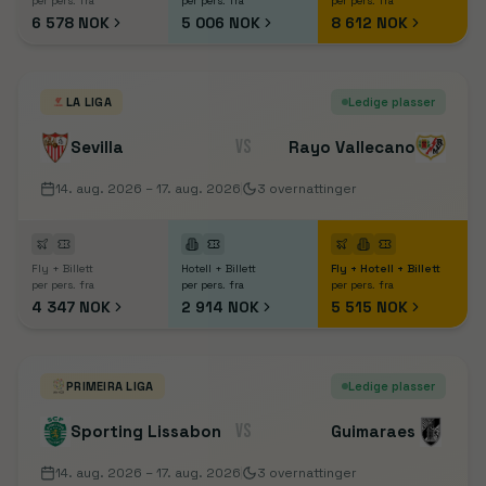
per pers. fra
per pers. fra
per pers. fra
6 578 NOK
5 006 NOK
8 612 NOK
LA LIGA
Ledige plasser
VS
Sevilla
Rayo Vallecano
14. aug. 2026
– 17. aug. 2026
3
overnattinger
Fly + Billett
Hotell + Billett
Fly + Hotell + Billett
per pers. fra
per pers. fra
per pers. fra
4 347 NOK
2 914 NOK
5 515 NOK
PRIMEIRA LIGA
Ledige plasser
VS
Sporting Lissabon
Guimaraes
14. aug. 2026
– 17. aug. 2026
3
overnattinger