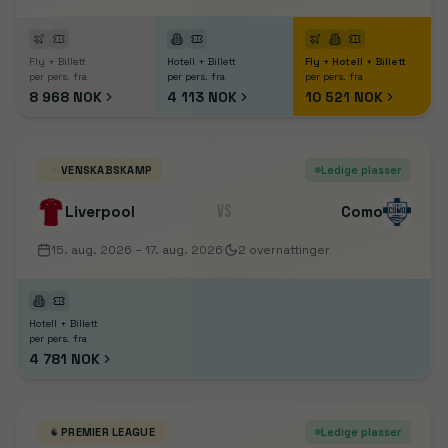
Fly + Billett
Hotell + Billett
Fly + Hotell + Billett
per pers. fra
per pers. fra
per pers. fra
8 968 NOK
4 113 NOK
10 521 NOK
VENSKABSKAMP
Ledige plasser
VS
Liverpool
Como
15. aug. 2026
– 17. aug. 2026
2
overnattinger
Hotell + Billett
per pers. fra
4 781 NOK
PREMIER LEAGUE
Ledige plasser