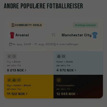
Andre populære fotballreiser
COMMUNITY SHIELD
Ledige plasser
VS
Arsenal
Manchester City
14. aug. 2026
– 17. aug. 2026
3
overnattinger
Fly + Billett
Hotell + Billett
per pers. fra
per pers. fra
9 213 NOK
4 670 NOK
Fly + Hotell + Billett
Premiumpakke
per pers. fra
per pers. fra
11 122 NOK
12 593 NOK