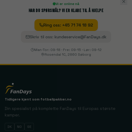
Vi er online nå
Har du spørsmål? Vi er klare til å hjelpe
Ring oss
:
+45 71 74 18 92
Skriv til oss
:
kundeservice@FanDays.dk
Man-Tor: 09-18 · Fre: 09-15 · Lør: 09-12
Rosendal 1C, 2860 Søborg
Tidligere kjent som
fotballpakker.no
Din spesialist på komplette FanDays til Europas største
kamper.
DK
NO
SE