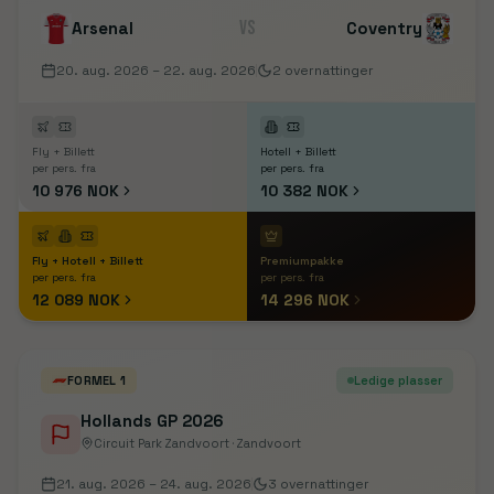
VS
Arsenal
Coventry
20. aug. 2026
– 22. aug. 2026
2
overnattinger
Fly + Billett
Hotell + Billett
per pers. fra
per pers. fra
10 976 NOK
10 382 NOK
Fly + Hotell + Billett
Premiumpakke
per pers. fra
per pers. fra
12 089 NOK
14 296 NOK
FORMEL 1
Ledige plasser
Hollands GP 2026
Circuit Park Zandvoort · Zandvoort
21. aug. 2026
– 24. aug. 2026
3
overnattinger