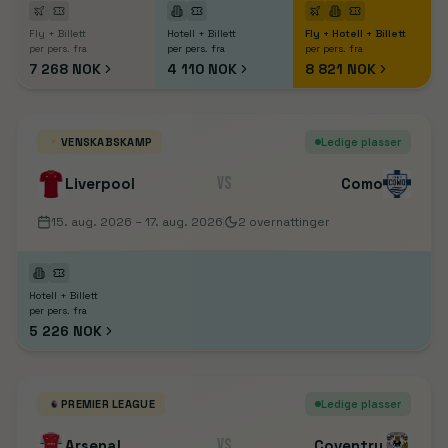
Fly + Billett
Hotell + Billett
Fly + Hotell + Billett
per pers. fra
per pers. fra
per pers. fra
7 268 NOK
4 110 NOK
8 821 NOK
VENSKABSKAMP
Ledige plasser
VS
Liverpool
Como
15. aug. 2026
– 17. aug. 2026
2
overnattinger
Hotell + Billett
per pers. fra
5 226 NOK
PREMIER LEAGUE
Ledige plasser
VS
Arsenal
Coventry