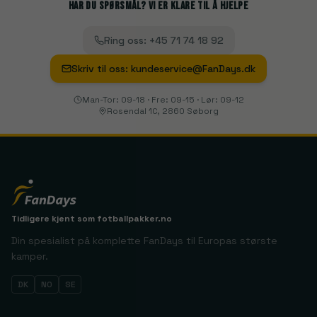
Har du spørsmål? Vi er klare til å hjelpe
Ring oss
:
+45 71 74 18 92
Skriv til oss
:
kundeservice@FanDays.dk
Man-Tor: 09-18 · Fre: 09-15 · Lør: 09-12
Rosendal 1C, 2860 Søborg
Tidligere kjent som
fotballpakker.no
Din spesialist på komplette FanDays til Europas største
kamper.
DK
NO
SE