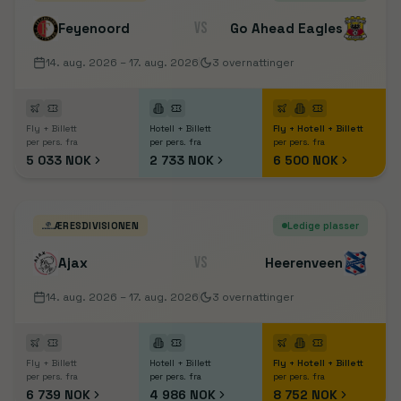
VS
Feyenoord
Go Ahead Eagles
14. aug. 2026
– 17. aug. 2026
3
overnattinger
Fly + Billett
Hotell + Billett
Fly + Hotell + Billett
per pers. fra
per pers. fra
per pers. fra
5 033 NOK
2 733 NOK
6 500 NOK
ÆRESDIVISIONEN
Ledige plasser
VS
Ajax
Heerenveen
14. aug. 2026
– 17. aug. 2026
3
overnattinger
Fly + Billett
Hotell + Billett
Fly + Hotell + Billett
per pers. fra
per pers. fra
per pers. fra
6 739 NOK
4 986 NOK
8 752 NOK