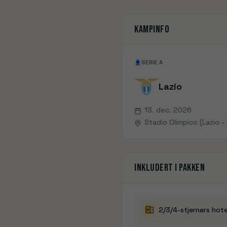
Ligue 1
Se rejser
Primeira Liga
Newcastle
Se rejser
Kampinfo
Scottish Premiership
Championship
SERIE A
2. Bundesliga
Æresdivisionen
Lazio
Jupiler Pro League
13. dec. 2026
Ekstraklasa
Stadio Olimpico (Lazio 
Champions League
Europa League
Conference League
Inkludert i pakken
FA Cup
Carabao Cup
Community Shield
Copa del Rey