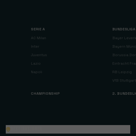
SERIE A
BUNDESLIGA
AC Milan
Bayer Lever
Inter
Bayern Mün
Juventus
Borussia Do
Lazio
Eintracht Fra
Napoli
RB Leipzig
VfB Stuttgart
CHAMPIONSHIP
2. BUNDESL
Destinasjoner