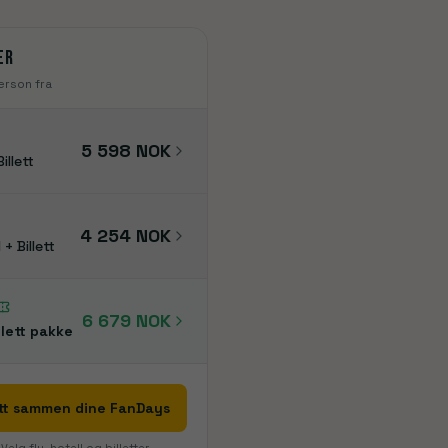
Manchester
Tottenham
London
er
erson fra
5 598 NOK
Billett
4 254 NOK
 + Billett
6 679 NOK
lett pakke
tt sammen dine FanDays