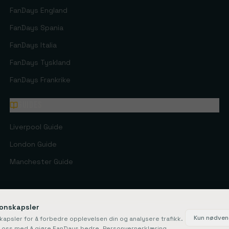
FanDays
England
FanDays
Spania
FanDays
Italia
FanDays
Tyskland
FanDays
Frankrike
Guides
Liverpool Guide
London Guide
Manchester Guide
jonskapsler
nDays ApS
·
Rosendal 1C, 2860 Søborg
·
CVR: 41967218
·
Rejsegarantifonden: 
Kun nødven
kapsler for å forbedre opplevelsen din og analysere trafikk.
u oss med å gjøre FanDays bedre.
Personvernerklæring