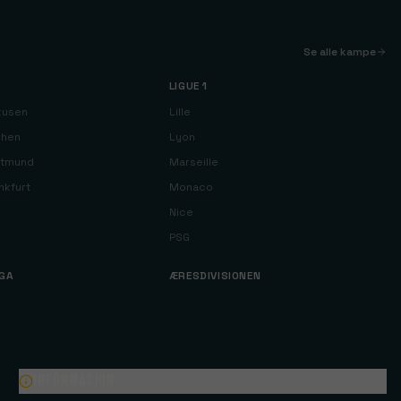
Se alle kampe
LIGUE 1
kusen
Lille
chen
Lyon
rtmund
Marseille
nkfurt
Monaco
Nice
PSG
IGA
ÆRESDIVISIONEN
Informasjon