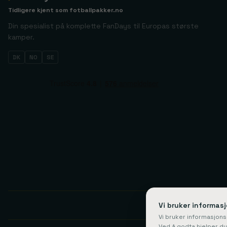
Tidligere kjent som
fotballpakker.no
Din spesialist på komplette FanDays til Europas største
kamper.
DK
NO
SE
Vi bruker informas
Fa
Vi bruker informasjons
Ved å godta hjelper d