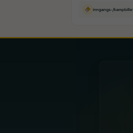
Coppa Italia
DFB-Pokal
Coupe de France
POPULÆRE DESTINATIONER
London
🇬🇧
🇪
Arsenal · Chelsea · Tottenham
Pakker med fly, hotel og billetter
Arsenal
Aston Villa
Bournemouth
Brentford
B
Alavés
Athletic Bilbao
Atlético Madrid
Celta 
AC Milan
AS Roma
Atalanta
Bologna
Cagliari
C
1. FC Köln
Bayer Leverkusen
Bayern München
Angers
Auxerre
Brest
Le Havre
Le Mans
Lens
Li
Académico de Viseu
Alverca
Arouca
Benfica
B
Aberdeen
Celtic
Dundee
Dundee United
Falki
Birmingham City
Blackburn Rovers
Bolton
Br
1. FC Kaiserslautern
1. FC Magdeburg
1. FC Nü