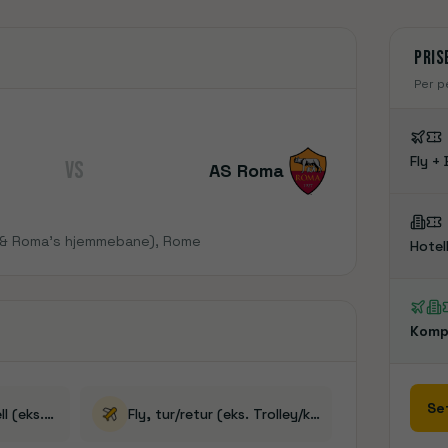
Liverpool
Manchester
Nottingham Forest
Sunderland
Se rejser
Se rejser
Pris
Per p
Fly + 
VS
AS Roma
- & Roma's hjemmebane)
, Rome
Hotell
Komp
Se
2/3/4-stjerners hotell (eks. frokost)
Fly, tur/retur (eks. Trolley/koffert)