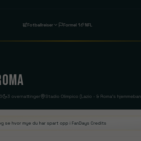
🏈
Fotballreiser
Formel 1
NFL
Liverpool
Anfield
FC Barcelona
 ROMA
Estadi Olímpic Lluís Companys
6
3
overnattinger
Stadio Olimpico (Lazio - & Roma's hjemmeban
Aston Villa
Bournemouth
Se rejser
Se rejser
Chelsea
Coventry City
London
Se rejser
og se hvor mye du har spart opp i FanDays Credits
Fulham
Hull City
Se rejser
Se rejser
Liverpool
Manchester C