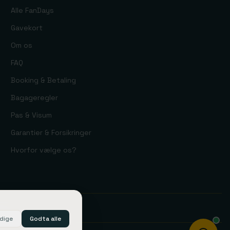
Alle FanDays
Gavekort
Om os
FAQ
Booking & Betaling
Bagageregler
Pas & Visum
Garantier & Forsikringer
Hvorfor vælge os?
3350
dige
Godta alle