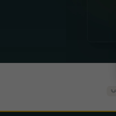
ADO Den Haag
Ajax
AZ Alkmaar
Excelsior
FC G
Anderlecht
Antwerp
Beveren
Cercle Brugge
C
Cracovia
GKS Katowice
Górnik Zabrze
Jagiell
Arsenal
Manchester City