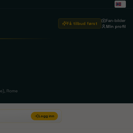
Fan-bilder
Få tilbud først
Min profil
Arsenal
Emirates Stadium
Real Madrid
Santiago Bernabéu
e)
, Rome
Brentford
Se rejser
Crystal Palace
Se rejser
Logg inn
Ipswich Town
Se rejser
ity
Manchester United