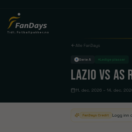
Tidl. Fotballpakker.no
DRØMMER DU OM EN FODBOLDREJSE?
Alle FanDays
Manchester United
Old Trafford
Serie A
Ledige plasser
Tottenham
LAZIO VS AS
Tottenham Hotspur Stadium
LIGAER
HOLD & REJSER
11. dec. 2026
–
14. dec. 202
Arsenal
Premier League
London
La Liga
Brighton
Se rejser
Serie A
Logg inn 
FanDays Credit
Everton
Bundesliga
Se rejser
Leeds United