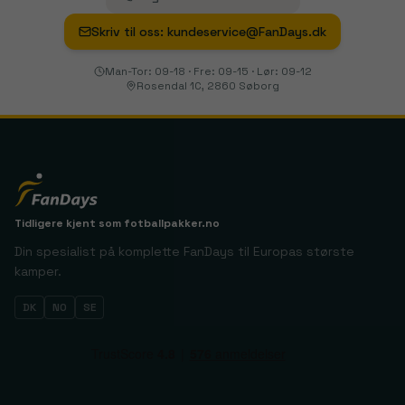
Skriv til oss
:
kundeservice@FanDays.dk
Man-Tor: 09-18 · Fre: 09-15 · Lør: 09-12
Rosendal 1C, 2860 Søborg
Tidligere kjent som
fotballpakker.no
Din spesialist på komplette FanDays til Europas største
kamper.
DK
NO
SE