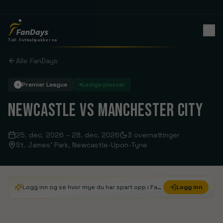
Tidl. Fotballpakker.no
Alle FanDays
Premier League
Ledige plasser
NEWCASTLE VS MANCHESTER CITY
25. dec. 2026
–
28. dec. 2026
3
overnattinger
St. James' Park
, Newcastle-Upon-Tyne
Logg inn og se hvor mye du har spart opp i FanDays Credits
Logg inn