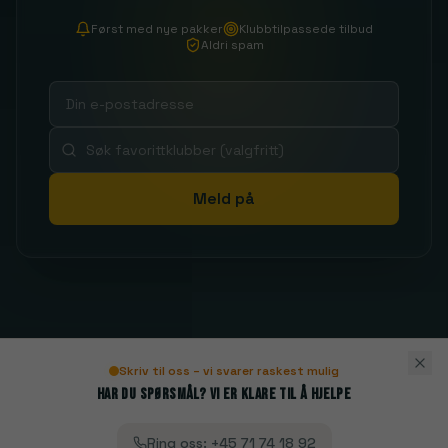
Først med nye pakker
Klubbtilpassede tilbud
Aldri spam
Meld på
Skriv til oss – vi svarer raskest mulig
Har du spørsmål? Vi er klare til å hjelpe
Ring oss
:
+45 71 74 18 92