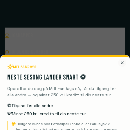
Ligakamper
Populære klubber
MIT FANDAYS
Destinasjoner
Neste sesong lander snart ⚽️
Guides
Oppretter du deg på Mitt FanDays nå, får du tilgang før
alle andre — og minst 250 kr i kreditt til din neste tur.
Informasjon
⚽️
Tilgang før alle andre
💸
Minst 250 kr i credits til din neste tur
Tidligere kunde hos Fotballpakker.no eller FanDays? Vi
legger automatisk på enda mer — bruk bare samme e-post