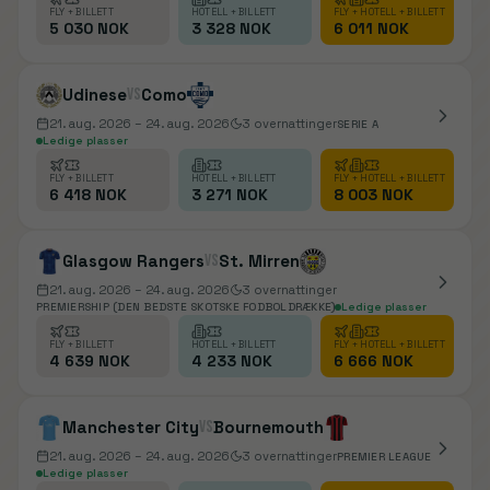
FLY + BILLETT
HOTELL + BILLETT
FLY + HOTELL + BILLETT
5 030 NOK
3 328 NOK
6 011 NOK
Udinese
vs
Como
21. aug. 2026
– 24. aug. 2026
3
overnattinger
SERIE A
Ledige plasser
FLY + BILLETT
HOTELL + BILLETT
FLY + HOTELL + BILLETT
6 418 NOK
3 271 NOK
8 003 NOK
Glasgow Rangers
vs
St. Mirren
21. aug. 2026
– 24. aug. 2026
3
overnattinger
PREMIERSHIP (DEN BEDSTE SKOTSKE FODBOLDRÆKKE)
Ledige plasser
FLY + BILLETT
HOTELL + BILLETT
FLY + HOTELL + BILLETT
4 639 NOK
4 233 NOK
6 666 NOK
Manchester City
vs
Bournemouth
21. aug. 2026
– 24. aug. 2026
3
overnattinger
PREMIER LEAGUE
Ledige plasser