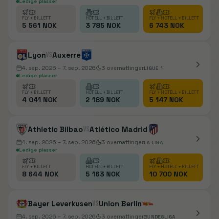
Ledige plasser
FLY + BILLETT
HOTELL + BILLETT
FLY + HOTELL + BILLETT
5 561 NOK
3 785 NOK
6 743 NOK
Lyon
vs
Auxerre
4. sep. 2026
– 7. sep. 2026
3
overnattinger
LIGUE 1
Ledige plasser
FLY + BILLETT
HOTELL + BILLETT
FLY + HOTELL + BILLETT
4 041 NOK
2 189 NOK
5 147 NOK
Athletic Bilbao
vs
Atlético Madrid
4. sep. 2026
– 7. sep. 2026
3
overnattinger
LA LIGA
Ledige plasser
FLY + BILLETT
HOTELL + BILLETT
FLY + HOTELL + BILLETT
8 644 NOK
5 163 NOK
10 700 NOK
Bayer Leverkusen
vs
Union Berlin
4. sep. 2026
– 7. sep. 2026
3
overnattinger
BUNDESLIGA