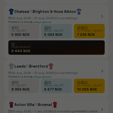
Chelsea
vs
Brighton & Hove Albion
29. aug. 2026
– 31. aug. 2026
2
overnattinger
PREMIER LEAGUE
Ledige plasser
FLY + BILLETT
HOTELL + BILLETT
FLY + HOTELL + BILLETT
5 955 NOK
5 093 NOK
7 239 NOK
PREMIUMPAKKE
9 444 NOK
Leeds
vs
Brentford
29. aug. 2026
– 31. aug. 2026
2
overnattinger
PREMIER LEAGUE
Ledige plasser
FLY + BILLETT
HOTELL + BILLETT
FLY + HOTELL + BILLETT
8 359 NOK
6 677 NOK
10 265 NOK
Aston Villa
vs
Arsenal
30. aug. 2026
– 1. sep. 2026
2
overnattinger
PREMIER LEAGUE