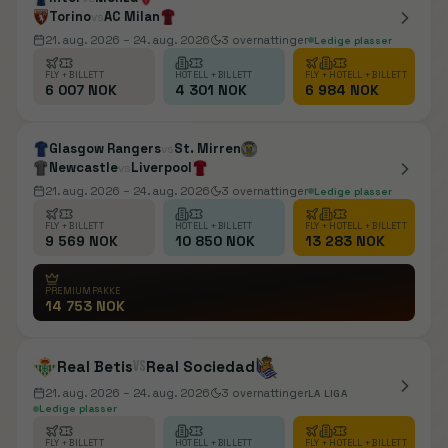
Torino
AC Milan
vs
21. aug. 2026
– 24. aug. 2026
3
overnattinger
Ledige plasser
FLY + BILLETT
HOTELL + BILLETT
FLY + HOTELL + BILLETT
6 007 NOK
4 301 NOK
6 984 NOK
Glasgow Rangers
St. Mirren
vs
Newcastle
Liverpool
vs
21. aug. 2026
– 24. aug. 2026
3
overnattinger
Ledige plasser
FLY + BILLETT
HOTELL + BILLETT
FLY + HOTELL + BILLETT
9 569 NOK
10 850 NOK
13 283 NOK
PREMIUMPAKKE
14 753 NOK
Real Betis
vs
Real Sociedad
21. aug. 2026
– 24. aug. 2026
3
overnattinger
LA LIGA
Ledige plasser
FLY + BILLETT
HOTELL + BILLETT
FLY + HOTELL + BILLETT