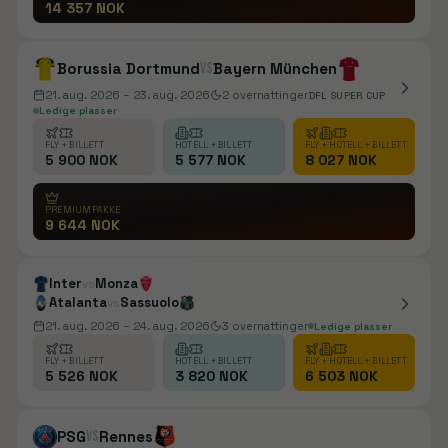
14 357 NOK
Borussia Dortmund
vs
Bayern München
21. aug. 2026
– 23. aug. 2026
2
overnattinger
DFL SUPER CUP
Ledige plasser
FLY + BILLETT
HOTELL + BILLETT
FLY + HOTELL + BILLETT
5 900 NOK
5 577 NOK
8 027 NOK
PREMIUMPAKKE
9 644 NOK
Inter
Monza
vs
Atalanta
Sassuolo
vs
21. aug. 2026
– 24. aug. 2026
3
overnattinger
Ledige plasser
FLY + BILLETT
HOTELL + BILLETT
FLY + HOTELL + BILLETT
5 526 NOK
3 820 NOK
6 503 NOK
PSG
vs
Rennes