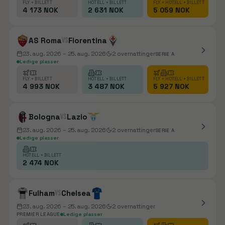
FLY + BILLETT
HOTELL + BILLETT
FLY + HOTELL + BILLETT
4 173 NOK
2 631 NOK
5 059 NOK
AS Roma
vs
Fiorentina
23. aug. 2026
– 25. aug. 2026
2
overnattinger
SERIE A
Ledige plasser
FLY + BILLETT
HOTELL + BILLETT
FLY + HOTELL + BILLETT
4 993 NOK
3 487 NOK
5 927 NOK
Bologna
vs
Lazio
23. aug. 2026
– 25. aug. 2026
2
overnattinger
SERIE A
Ledige plasser
HOTELL + BILLETT
2 474 NOK
Fulham
vs
Chelsea
23. aug. 2026
– 25. aug. 2026
2
overnattinger
PREMIER LEAGUE
Ledige plasser