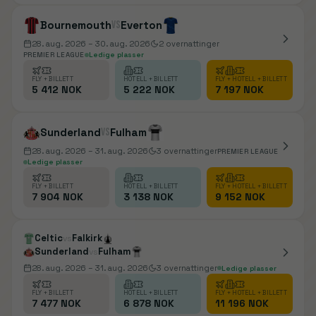
Bournemouth
vs
Everton
28. aug. 2026
– 30. aug. 2026
2
overnattinger
PREMIER LEAGUE
Ledige plasser
FLY + BILLETT
HOTELL + BILLETT
FLY + HOTELL + BILLETT
5 412 NOK
5 222 NOK
7 197 NOK
Sunderland
vs
Fulham
28. aug. 2026
– 31. aug. 2026
3
overnattinger
PREMIER LEAGUE
Ledige plasser
FLY + BILLETT
HOTELL + BILLETT
FLY + HOTELL + BILLETT
7 904 NOK
3 138 NOK
9 152 NOK
Celtic
Falkirk
vs
Sunderland
Fulham
vs
28. aug. 2026
– 31. aug. 2026
3
overnattinger
Ledige plasser
FLY + BILLETT
HOTELL + BILLETT
FLY + HOTELL + BILLETT
7 477 NOK
6 878 NOK
11 196 NOK