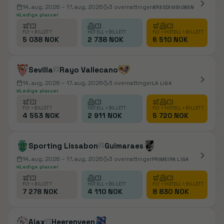
14. aug. 2026
– 17. aug. 2026
3
overnattinger
ÆRESDIVISIONEN
Ledige plasser
FLY + BILLETT
HOTELL + BILLETT
FLY + HOTELL + BILLETT
5 038 NOK
2 738 NOK
6 510 NOK
Sevilla
vs
Rayo Vallecano
14. aug. 2026
– 17. aug. 2026
3
overnattinger
LA LIGA
Ledige plasser
FLY + BILLETT
HOTELL + BILLETT
FLY + HOTELL + BILLETT
4 553 NOK
2 911 NOK
5 720 NOK
Sporting Lissabon
vs
Guimaraes
14. aug. 2026
– 17. aug. 2026
3
overnattinger
PRIMEIRA LIGA
Ledige plasser
FLY + BILLETT
HOTELL + BILLETT
FLY + HOTELL + BILLETT
7 278 NOK
4 110 NOK
8 830 NOK
Ajax
vs
Heerenveen