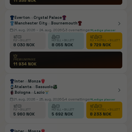
11 335 NOK
Everton
Crystal Palace
vs
Manchester City
Bournemouth
vs
21. aug. 2026
– 24. aug. 2026
3
overnattinger
Ledige plasser
FLY + BILLETT
HOTELL + BILLETT
FLY + HOTELL + BILLETT
8 030 NOK
8 055 NOK
9 729 NOK
PREMIUMPAKKE
11 934 NOK
Inter
Monza
vs
Atalanta
Sassuolo
vs
Bologna
Lazio
vs
21. aug. 2026
– 25. aug. 2026
4
overnattinger
Ledige plasser
FLY + BILLETT
HOTELL + BILLETT
FLY + HOTELL + BILLETT
5 960 NOK
5 692 NOK
8 233 NOK
Inter
Monza
vs