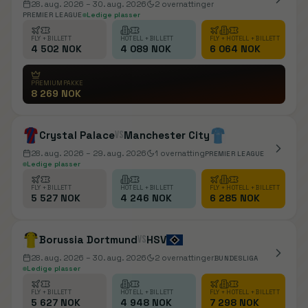
28. aug. 2026
– 30. aug. 2026
2
overnattinger
PREMIER LEAGUE
Ledige plasser
FLY + BILLETT
HOTELL + BILLETT
FLY + HOTELL + BILLETT
4 502 NOK
4 089 NOK
6 064 NOK
PREMIUMPAKKE
8 269 NOK
Crystal Palace
vs
Manchester City
28. aug. 2026
– 29. aug. 2026
1
overnatting
PREMIER LEAGUE
Ledige plasser
FLY + BILLETT
HOTELL + BILLETT
FLY + HOTELL + BILLETT
5 527 NOK
4 246 NOK
6 285 NOK
Borussia Dortmund
vs
HSV
28. aug. 2026
– 30. aug. 2026
2
overnattinger
BUNDESLIGA
Ledige plasser
FLY + BILLETT
HOTELL + BILLETT
FLY + HOTELL + BILLETT
5 627 NOK
4 948 NOK
7 298 NOK