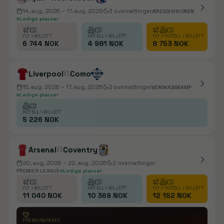
14. aug. 2026
– 17. aug. 2026
3
overnattinger
ÆRESDIVISIONEN
Ledige plasser
FLY + BILLETT
HOTELL + BILLETT
FLY + HOTELL + BILLETT
6 744 NOK
4 981 NOK
8 753 NOK
Liverpool
vs
Como
15. aug. 2026
– 17. aug. 2026
2
overnattinger
VENSKABSKAMP
Ledige plasser
HOTELL + BILLETT
5 226 NOK
Arsenal
vs
Coventry
20. aug. 2026
– 22. aug. 2026
2
overnattinger
PREMIER LEAGUE
Ledige plasser
FLY + BILLETT
HOTELL + BILLETT
FLY + HOTELL + BILLETT
11 040 NOK
10 369 NOK
12 152 NOK
PREMIUMPAKKE