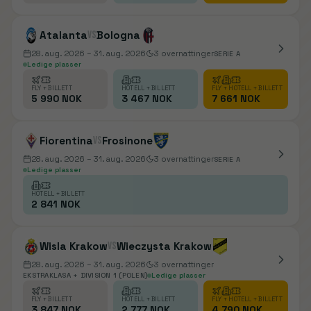
Atalanta
vs
Bologna
28. aug. 2026
– 31. aug. 2026
3
overnattinger
SERIE A
Ledige plasser
FLY + BILLETT
HOTELL + BILLETT
FLY + HOTELL + BILLETT
5 990 NOK
3 467 NOK
7 661 NOK
Fiorentina
vs
Frosinone
28. aug. 2026
– 31. aug. 2026
3
overnattinger
SERIE A
Ledige plasser
HOTELL + BILLETT
2 841 NOK
Wisla Krakow
vs
Wieczysta Krakow
28. aug. 2026
– 31. aug. 2026
3
overnattinger
EKSTRAKLASA + DIVISION 1 (POLEN)
Ledige plasser
FLY + BILLETT
HOTELL + BILLETT
FLY + HOTELL + BILLETT
3 847 NOK
2 777 NOK
4 790 NOK