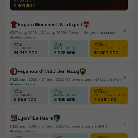
PREMIUMPAKKE
9 191 NOK
Bayern München
vs
Stuttgart
27. aug. 2026
– 29. aug. 2026
2
overnattinger
BUNDESLIGA
Ledige plasser
FLY + BILLETT
HOTELL + BILLETT
FLY + HOTELL + BILLETT
11 212 NOK
7 276 NOK
12 897 NOK
Feyenoord
vs
ADO Den Haag
28. aug. 2026
– 31. aug. 2026
3
overnattinger
ÆRESDIVISIONEN
Ledige plasser
FLY + BILLETT
HOTELL + BILLETT
FLY + HOTELL + BILLETT
5 653 NOK
3 106 NOK
7 439 NOK
Lyon
vs
Le Havre
28. aug. 2026
– 31. aug. 2026
3
overnattinger
LIGUE 1
Ledige plasser