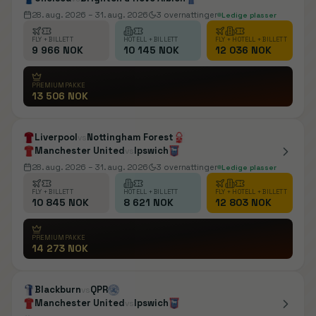
28. aug. 2026
– 31. aug. 2026
3
overnattinger
Ledige plasser
FLY + BILLETT
HOTELL + BILLETT
FLY + HOTELL + BILLETT
9 966 NOK
10 145 NOK
12 036 NOK
PREMIUMPAKKE
13 506 NOK
Liverpool
Nottingham Forest
vs
Manchester United
Ipswich
vs
28. aug. 2026
– 31. aug. 2026
3
overnattinger
Ledige plasser
FLY + BILLETT
HOTELL + BILLETT
FLY + HOTELL + BILLETT
10 845 NOK
8 621 NOK
12 803 NOK
PREMIUMPAKKE
14 273 NOK
Blackburn
QPR
vs
Manchester United
Ipswich
vs