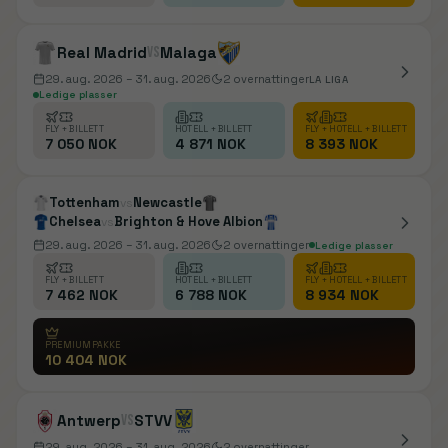
Real Madrid
vs
Malaga
29. aug. 2026
– 31. aug. 2026
2
overnattinger
LA LIGA
Ledige plasser
FLY + BILLETT
HOTELL + BILLETT
FLY + HOTELL + BILLETT
7 050 NOK
4 871 NOK
8 393 NOK
Tottenham
Newcastle
vs
Chelsea
Brighton & Hove Albion
vs
29. aug. 2026
– 31. aug. 2026
2
overnattinger
Ledige plasser
FLY + BILLETT
HOTELL + BILLETT
FLY + HOTELL + BILLETT
7 462 NOK
6 788 NOK
8 934 NOK
PREMIUMPAKKE
10 404 NOK
Antwerp
vs
STVV
29. aug. 2026
– 31. aug. 2026
2
overnattinger