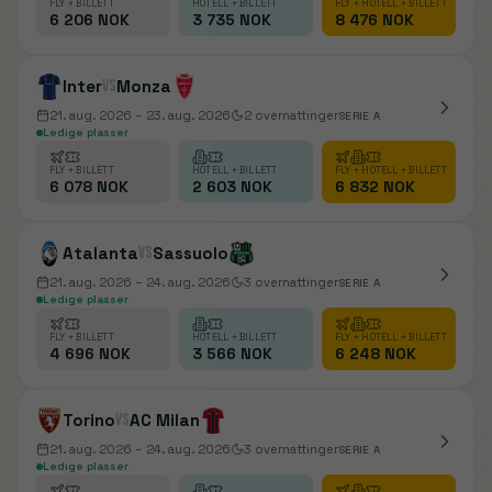
FLY + BILLETT
HOTELL + BILLETT
FLY + HOTELL + BILLETT
6 206 NOK
3 735 NOK
8 476 NOK
Inter
vs
Monza
21. aug. 2026
– 23. aug. 2026
2
overnattinger
SERIE A
Ledige plasser
FLY + BILLETT
HOTELL + BILLETT
FLY + HOTELL + BILLETT
6 078 NOK
2 603 NOK
6 832 NOK
Atalanta
vs
Sassuolo
21. aug. 2026
– 24. aug. 2026
3
overnattinger
SERIE A
Ledige plasser
FLY + BILLETT
HOTELL + BILLETT
FLY + HOTELL + BILLETT
4 696 NOK
3 566 NOK
6 248 NOK
Torino
vs
AC Milan
21. aug. 2026
– 24. aug. 2026
3
overnattinger
SERIE A
Ledige plasser