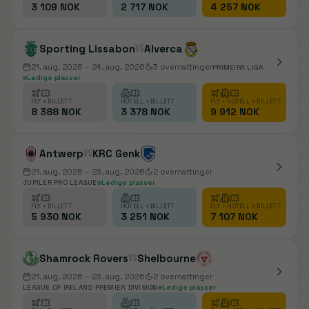
3 109 NOK
2 717 NOK
4 257 NOK
Sporting Lissabon
vs
Alverca
21. aug. 2026
– 24. aug. 2026
3
overnattinger
PRIMEIRA LIGA
Ledige plasser
FLY + BILLETT
HOTELL + BILLETT
FLY + HOTELL + BILLETT
8 388 NOK
3 378 NOK
9 912 NOK
Antwerp
vs
KRC Genk
21. aug. 2026
– 23. aug. 2026
2
overnattinger
JUPILER PRO LEAGUE
Ledige plasser
FLY + BILLETT
HOTELL + BILLETT
FLY + HOTELL + BILLETT
5 930 NOK
3 251 NOK
7 107 NOK
Shamrock Rovers
vs
Shelbourne
21. aug. 2026
– 23. aug. 2026
2
overnattinger
LEAGUE OF IRELAND PREMIER DIVISION
Ledige plasser