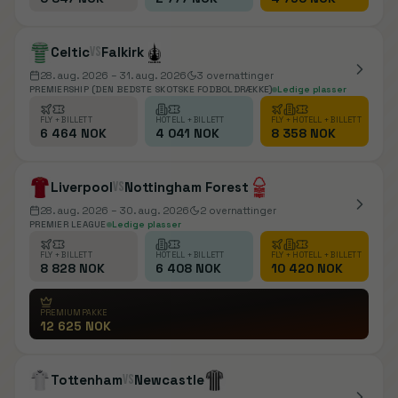
Celtic
vs
Falkirk
28. aug. 2026
– 31. aug. 2026
3
overnattinger
PREMIERSHIP (DEN BEDSTE SKOTSKE FODBOLDRÆKKE)
Ledige plasser
FLY + BILLETT
HOTELL + BILLETT
FLY + HOTELL + BILLETT
6 464 NOK
4 041 NOK
8 358 NOK
Liverpool
vs
Nottingham Forest
28. aug. 2026
– 30. aug. 2026
2
overnattinger
PREMIER LEAGUE
Ledige plasser
FLY + BILLETT
HOTELL + BILLETT
FLY + HOTELL + BILLETT
8 828 NOK
6 408 NOK
10 420 NOK
PREMIUMPAKKE
12 625 NOK
Tottenham
vs
Newcastle