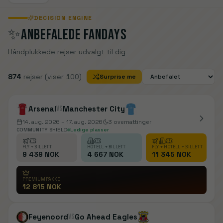
DECISION ENGINE
✨
ANBEFALEDE FANDAYS
Håndplukkede rejser udvalgt til dig
874
rejser
(viser 100)
Surprise me
Arsenal
vs
Manchester City
14. aug. 2026
– 17. aug. 2026
3
overnattinger
COMMUNITY SHIELD
Ledige plasser
FLY + BILLETT
HOTELL + BILLETT
FLY + HOTELL + BILLETT
9 439 NOK
4 667 NOK
11 345 NOK
PREMIUMPAKKE
12 815 NOK
Feyenoord
vs
Go Ahead Eagles