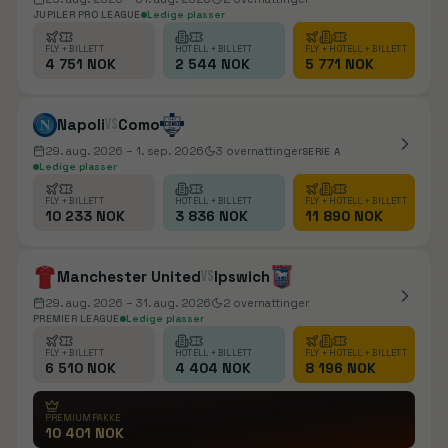
JUPILER PRO LEAGUE
Ledige plasser
FLY + BILLETT
HOTELL + BILLETT
FLY + HOTELL + BILLETT
4 751 NOK
2 544 NOK
5 771 NOK
Napoli
vs
Como
29. aug. 2026
– 1. sep. 2026
3
overnattinger
SERIE A
Ledige plasser
FLY + BILLETT
HOTELL + BILLETT
FLY + HOTELL + BILLETT
10 233 NOK
3 836 NOK
11 890 NOK
Manchester United
vs
Ipswich
29. aug. 2026
– 31. aug. 2026
2
overnattinger
PREMIER LEAGUE
Ledige plasser
FLY + BILLETT
HOTELL + BILLETT
FLY + HOTELL + BILLETT
6 510 NOK
4 404 NOK
8 196 NOK
PREMIUMPAKKE
10 401 NOK