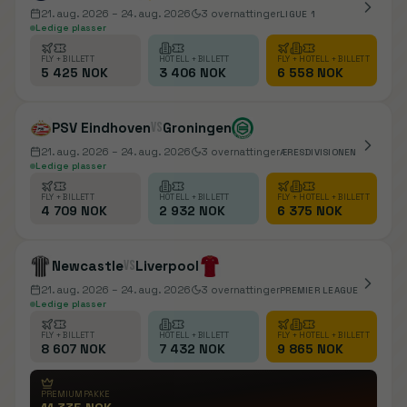
21. aug. 2026
– 24. aug. 2026
3
overnattinger
LIGUE 1
Ledige plasser
FLY + BILLETT
HOTELL + BILLETT
FLY + HOTELL + BILLETT
5 425 NOK
3 406 NOK
6 558 NOK
PSV Eindhoven
vs
Groningen
21. aug. 2026
– 24. aug. 2026
3
overnattinger
ÆRESDIVISIONEN
Ledige plasser
FLY + BILLETT
HOTELL + BILLETT
FLY + HOTELL + BILLETT
4 709 NOK
2 932 NOK
6 375 NOK
Newcastle
vs
Liverpool
21. aug. 2026
– 24. aug. 2026
3
overnattinger
PREMIER LEAGUE
Ledige plasser
FLY + BILLETT
HOTELL + BILLETT
FLY + HOTELL + BILLETT
8 607 NOK
7 432 NOK
9 865 NOK
PREMIUMPAKKE