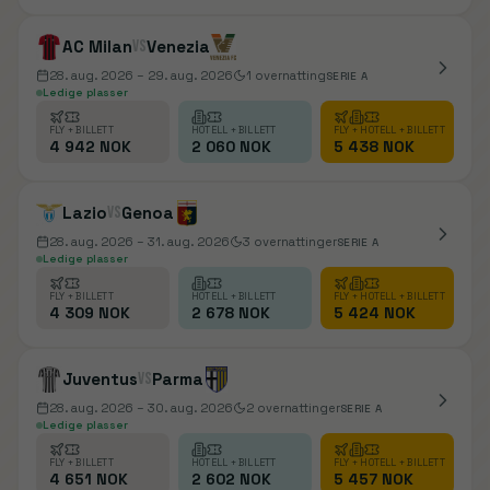
AC Milan
vs
Venezia
28. aug. 2026
– 29. aug. 2026
1
overnatting
SERIE A
Ledige plasser
FLY + BILLETT
HOTELL + BILLETT
FLY + HOTELL + BILLETT
4 942 NOK
2 060 NOK
5 438 NOK
Lazio
vs
Genoa
28. aug. 2026
– 31. aug. 2026
3
overnattinger
SERIE A
Ledige plasser
FLY + BILLETT
HOTELL + BILLETT
FLY + HOTELL + BILLETT
4 309 NOK
2 678 NOK
5 424 NOK
Juventus
vs
Parma
28. aug. 2026
– 30. aug. 2026
2
overnattinger
SERIE A
Ledige plasser
FLY + BILLETT
HOTELL + BILLETT
FLY + HOTELL + BILLETT
4 651 NOK
2 602 NOK
5 457 NOK