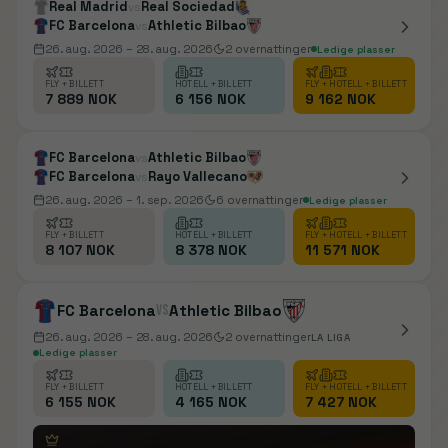
Real Madrid
Real Sociedad
vs
FC Barcelona
Athletic Bilbao
vs
26. aug. 2026
– 28. aug. 2026
2
overnattinger
Ledige plasser
FLY + BILLETT
HOTELL + BILLETT
FLY + HOTELL + BILLETT
7 889 NOK
6 156 NOK
9 162 NOK
FC Barcelona
Athletic Bilbao
vs
FC Barcelona
Rayo Vallecano
vs
26. aug. 2026
– 1. sep. 2026
6
overnattinger
Ledige plasser
FLY + BILLETT
HOTELL + BILLETT
FLY + HOTELL + BILLETT
8 107 NOK
8 378 NOK
11 571 NOK
FC Barcelona
vs
Athletic Bilbao
26. aug. 2026
– 28. aug. 2026
2
overnattinger
LA LIGA
Ledige plasser
FLY + BILLETT
HOTELL + BILLETT
FLY + HOTELL + BILLETT
6 155 NOK
4 165 NOK
7 427 NOK