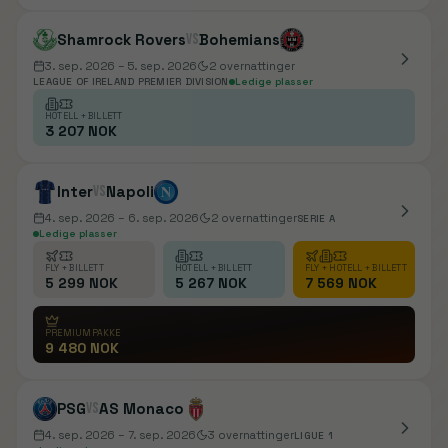
Shamrock Rovers
vs
Bohemians
3. sep. 2026
– 5. sep. 2026
2
overnattinger
LEAGUE OF IRELAND PREMIER DIVISION
Ledige plasser
HOTELL + BILLETT
3 207 NOK
Inter
vs
Napoli
4. sep. 2026
– 6. sep. 2026
2
overnattinger
SERIE A
Ledige plasser
FLY + BILLETT
HOTELL + BILLETT
FLY + HOTELL + BILLETT
5 299 NOK
5 267 NOK
7 569 NOK
PREMIUMPAKKE
9 480 NOK
PSG
vs
AS Monaco
4. sep. 2026
– 7. sep. 2026
3
overnattinger
LIGUE 1