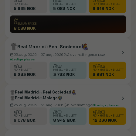
FLY + BILLETT
HOTELL + BILLETT
FLY + HOTELL + BILLETT
5 665 NOK
5 083 NOK
6 618 NOK
PREMIUMPAKKE
8 088 NOK
Real Madrid
vs
Real Sociedad
25. aug. 2026
– 27. aug. 2026
2
overnattinger
LA LIGA
Ledige plasser
FLY + BILLETT
HOTELL + BILLETT
FLY + HOTELL + BILLETT
6 233 NOK
3 762 NOK
6 981 NOK
Real Madrid
Real Sociedad
vs
Real Madrid
Malaga
vs
25. aug. 2026
– 31. aug. 2026
6
overnattinger
Ledige plasser
FLY + BILLETT
HOTELL + BILLETT
FLY + HOTELL + BILLETT
9 078 NOK
8 942 NOK
12 360 NOK