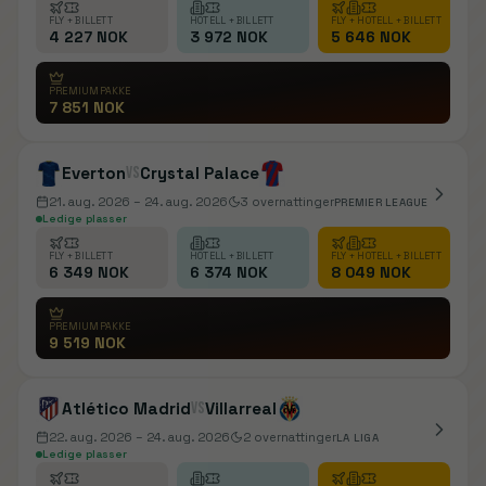
FLY + BILLETT
HOTELL + BILLETT
FLY + HOTELL + BILLETT
4 227 NOK
3 972 NOK
5 646 NOK
PREMIUMPAKKE
7 851 NOK
Everton
vs
Crystal Palace
21. aug. 2026
– 24. aug. 2026
3
overnattinger
PREMIER LEAGUE
Ledige plasser
FLY + BILLETT
HOTELL + BILLETT
FLY + HOTELL + BILLETT
6 349 NOK
6 374 NOK
8 049 NOK
PREMIUMPAKKE
9 519 NOK
Atlético Madrid
vs
Villarreal
22. aug. 2026
– 24. aug. 2026
2
overnattinger
LA LIGA
Ledige plasser