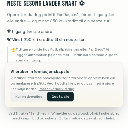
4. sep. 2026
– 7. sep. 2026
3
overnattinger
SERIE A
Neste sesong lander snart ⚽️
Ledige plasser
Oppretter du deg på Mitt FanDays nå, får du tilgang før
FLY + BILLETT
HOTELL + BILLETT
FLY + HOTELL + BILLETT
5 678 NOK
3 809 NOK
7 154 NOK
alle andre — og minst 250 kr i kreditt til din neste tur.
⚽️
Tilgang før alle andre
Bologna
vs
Sassuolo
💸
Minst 250 kr i credits til din neste tur
4. sep. 2026
– 7. sep. 2026
3
overnattinger
SERIE A
Ledige plasser
Tidligere kunde hos Fotballpakker.no eller FanDays? Vi
legger automatisk på enda mer — bruk bare samme e-post
FLY + BILLETT
HOTELL + BILLETT
FLY + HOTELL + BILLETT
som den gang.
6 692 NOK
3 002 NOK
8 021 NOK
Vi bruker informasjonskapsler
Vi bruker informasjonskapsler for å forbedre opplevelsen din
Fiorentina
vs
Torino
og analysere trafikk. Ved å godta hjelper du oss med å gjøre
4. sep. 2026
– 7. sep. 2026
3
overnattinger
SERIE A
FanDays bedre.
Personvernerklæring
Ledige plasser
Kun nødvendige
Godta alle
Send meg info
FLY + BILLETT
HOTELL + BILLETT
FLY + HOTELL + BILLETT
6 869 NOK
3 141 NOK
8 160 NOK
Ved å trykke "Send meg info" melder du deg også på vårt nyhetsbrev
med kamptilbud og nyheter. Du kan melde deg av når som helst.
Søk
Nice
vs
Le Mans
NFL
F1
Fotball
Forside
Mer