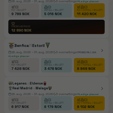
28. aug. 2026
– 31. aug. 2026
3
overnattinger
Ledige plasser
FLY + BILLETT
HOTELL + BILLETT
FLY + HOTELL + BILLETT
9 789 NOK
5 016 NOK
11 420 NOK
PREMIUMPAKKE
12 890 NOK
Benfica
vs
Estoril
28. aug. 2026
– 31. aug. 2026
3
overnattinger
PRIMEIRA LIGA
Ledige plasser
FLY + BILLETT
HOTELL + BILLETT
FLY + HOTELL + BILLETT
7 428 NOK
3 478 NOK
8 848 NOK
Leganes
Eldense
vs
Real Madrid
Malaga
vs
28. aug. 2026
– 31. aug. 2026
3
overnattinger
Ledige plasser
FLY + BILLETT
HOTELL + BILLETT
FLY + HOTELL + BILLETT
6 917 NOK
6 179 NOK
9 102 NOK