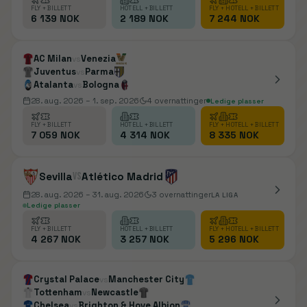
FLY + BILLETT
HOTELL + BILLETT
FLY + HOTELL + BILLETT
6 139 NOK
2 189 NOK
7 244 NOK
AC Milan
Venezia
vs
Juventus
Parma
vs
Atalanta
Bologna
vs
28. aug. 2026
– 1. sep. 2026
4
overnattinger
Ledige plasser
FLY + BILLETT
HOTELL + BILLETT
FLY + HOTELL + BILLETT
7 059 NOK
4 314 NOK
8 335 NOK
Sevilla
vs
Atlético Madrid
28. aug. 2026
– 31. aug. 2026
3
overnattinger
LA LIGA
Ledige plasser
FLY + BILLETT
HOTELL + BILLETT
FLY + HOTELL + BILLETT
4 267 NOK
3 257 NOK
5 296 NOK
Crystal Palace
Manchester City
vs
Tottenham
Newcastle
vs
Chelsea
Brighton & Hove Albion
vs