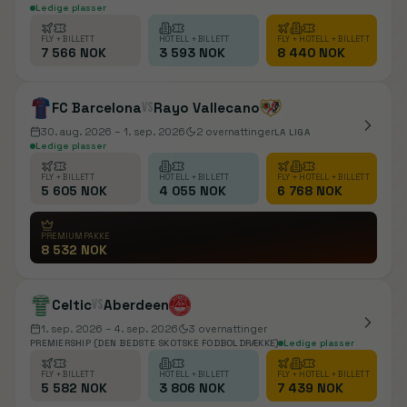
Ledige plasser
FLY + BILLETT
HOTELL + BILLETT
FLY + HOTELL + BILLETT
7 566 NOK
3 593 NOK
8 440 NOK
FC Barcelona
vs
Rayo Vallecano
30. aug. 2026
– 1. sep. 2026
2
overnattinger
LA LIGA
Ledige plasser
FLY + BILLETT
HOTELL + BILLETT
FLY + HOTELL + BILLETT
5 605 NOK
4 055 NOK
6 768 NOK
PREMIUMPAKKE
8 532 NOK
Celtic
vs
Aberdeen
1. sep. 2026
– 4. sep. 2026
3
overnattinger
PREMIERSHIP (DEN BEDSTE SKOTSKE FODBOLDRÆKKE)
Ledige plasser
FLY + BILLETT
HOTELL + BILLETT
FLY + HOTELL + BILLETT
5 582 NOK
3 806 NOK
7 439 NOK