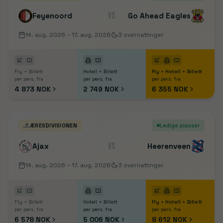
VS
Feyenoord
Go Ahead Eagles
14. aug. 2026
– 17. aug. 2026
3
overnattinger
Fly + Billett
Hotell + Billett
Fly + Hotell + Billett
per pers. fra
per pers. fra
per pers. fra
4 873 NOK
2 749 NOK
6 355 NOK
ÆRESDIVISIONEN
Ledige plasser
VS
Ajax
Heerenveen
14. aug. 2026
– 17. aug. 2026
3
overnattinger
Fly + Billett
Hotell + Billett
Fly + Hotell + Billett
per pers. fra
per pers. fra
per pers. fra
6 578 NOK
5 006 NOK
8 612 NOK