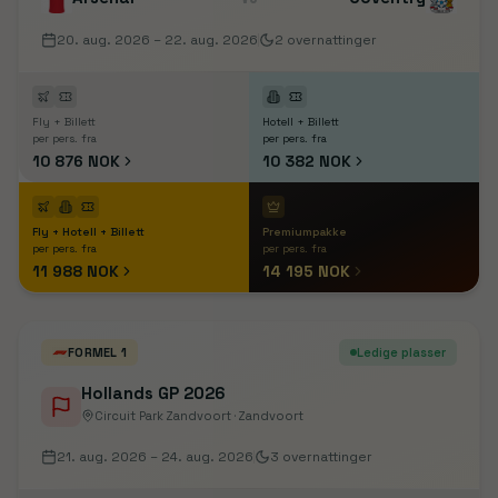
20. aug. 2026
– 22. aug. 2026
2
overnattinger
Fly + Billett
Hotell + Billett
per pers. fra
per pers. fra
10 876 NOK
10 382 NOK
Fly + Hotell + Billett
Premiumpakke
per pers. fra
per pers. fra
11 988 NOK
14 195 NOK
FORMEL 1
Ledige plasser
Hollands GP 2026
Circuit Park Zandvoort · Zandvoort
21. aug. 2026
– 24. aug. 2026
3
overnattinger