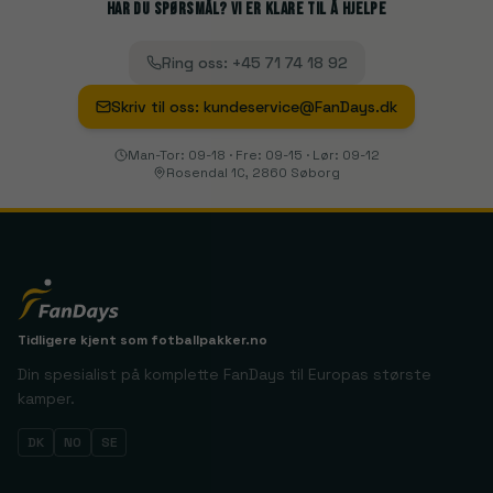
Har du spørsmål? Vi er klare til å hjelpe
Ring oss
:
+45 71 74 18 92
Skriv til oss
:
kundeservice@FanDays.dk
Man-Tor: 09-18 · Fre: 09-15 · Lør: 09-12
Rosendal 1C, 2860 Søborg
Tidligere kjent som
fotballpakker.no
Din spesialist på komplette FanDays til Europas største
kamper.
DK
NO
SE