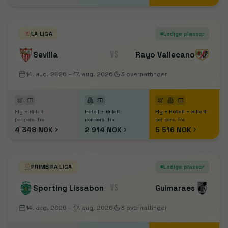
LA LIGA
Ledige plasser
VS
Sevilla
Rayo Vallecano
14. aug. 2026
– 17. aug. 2026
3
overnattinger
Fly + Billett
Hotell + Billett
Fly + Hotell + Billett
per pers. fra
per pers. fra
per pers. fra
4 348 NOK
2 914 NOK
5 516 NOK
PRIMEIRA LIGA
Ledige plasser
VS
Sporting Lissabon
Guimaraes
14. aug. 2026
– 17. aug. 2026
3
overnattinger