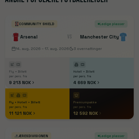
COMMUNITY SHIELD
Ledige plasser
VS
Arsenal
Manchester City
14. aug. 2026
– 17. aug. 2026
3
overnattinger
Fly + Billett
Hotell + Billett
per pers. fra
per pers. fra
9 213 NOK
4 669 NOK
Fly + Hotell + Billett
Premiumpakke
per pers. fra
per pers. fra
11 121 NOK
12 592 NOK
ÆRESDIVISIONEN
Ledige plasser