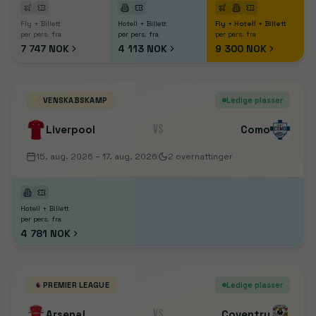
Fly + Billett
Hotell + Billett
Fly + Hotell + Billett
per pers. fra
per pers. fra
per pers. fra
7 747 NOK
4 113 NOK
9 300 NOK
VENSKABSKAMP
Ledige plasser
VS
Liverpool
Como
15. aug. 2026
– 17. aug. 2026
2
overnattinger
Hotell + Billett
per pers. fra
4 781 NOK
PREMIER LEAGUE
Ledige plasser
VS
Arsenal
Coventry