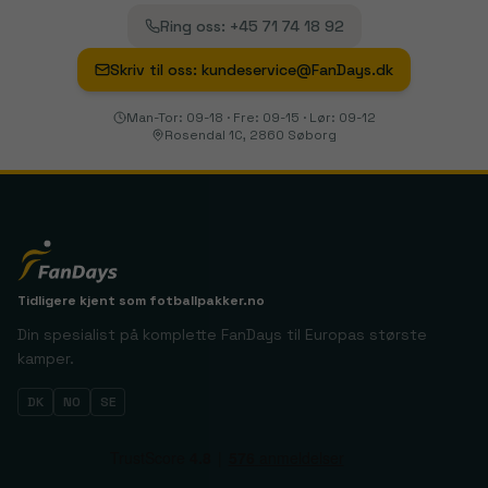
Ring oss
:
+45 71 74 18 92
Skriv til oss
:
kundeservice@FanDays.dk
Man-Tor: 09-18 · Fre: 09-15 · Lør: 09-12
Rosendal 1C, 2860 Søborg
Tidligere kjent som
fotballpakker.no
Din spesialist på komplette FanDays til Europas største
kamper.
DK
NO
SE