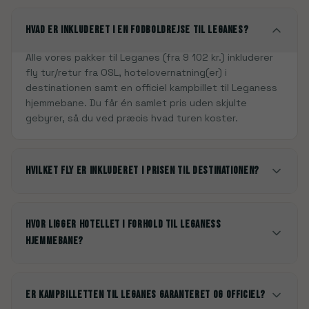
Hvad er inkluderet i en fodboldrejse til Leganes?
Alle vores pakker til Leganes (fra 9 102 kr.) inkluderer
fly tur/retur fra OSL, hotelovernatning(er) i
destinationen samt en officiel kampbillet til Leganess
hjemmebane. Du får én samlet pris uden skjulte
gebyrer, så du ved præcis hvad turen koster.
Hvilket fly er inkluderet i prisen til destinationen?
Hvor ligger hotellet i forhold til Leganess
hjemmebane?
Er kampbilletten til Leganes garanteret og officiel?