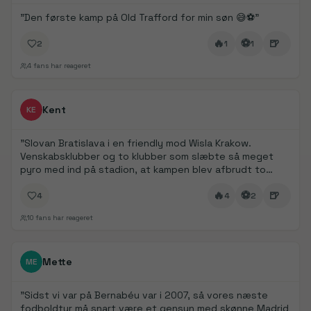
"
Den første kamp på Old Trafford for min søn 😅⚽️
"
🔥
⚽
🍺
2
1
1
4
fans har reageret
FanDays bidrag
Kent
KE
"
Slovan Bratislava i en friendly mod Wisla Krakow.
Venskabsklubber og to klubber som slæbte så meget
pyro med ind på stadion, at kampen blev afbrudt to
gange pga. manglende sigtbarhed.
"
🔥
⚽
🍺
4
4
2
10
fans har reageret
FanDays bidrag
Mette
ME
"
Sidst vi var på Bernabéu var i 2007, så vores næste
fodboldtur må snart være et gensyn med skønne Madrid