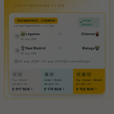
VORES ANBEFALING TIL DIG
Ledige
KOMBIPAKKE
· 2 KAMPER
plasser
La Liga Hypermotion + La Liga
Leganes
VS
Eldense
1
29. aug. 2026
Real Madrid
VS
Malaga
2
30. aug. 2026
28. aug. 2026
–
31. aug. 2026
3
overnattinger
Fly + Billett
Hotell + Billett
Fly + Hotell + Billett
per pers. fra
per pers. fra
per pers. fra
6 917 NOK
6 179 NOK
9 102 NOK