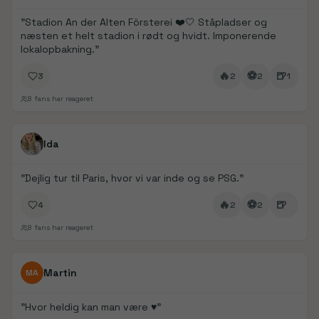
"
Stadion An der Alten Försterei ❤️🤍 Ståpladser og
næsten et helt stadion i rødt og hvidt. Imponerende
lokalopbakning.
"
🔥
⚽
🍺
3
2
2
1
8
fans har reageret
FanDays bidrag
1/
5
Ida
"
Dejlig tur til Paris, hvor vi var inde og se PSG.
"
🔥
⚽
🍺
4
2
2
8
fans har reageret
FanDays bidrag
Martin
MA
"
Hvor heldig kan man være ♥️
"