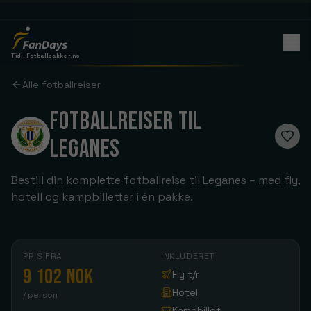
Tidl. Fotballpakker.no
Alle fotballreiser
FOTBALLREISER TIL
LEGANES
Bestill din komplette fotballreise til Leganes – med fly,
hotell og kampbilletter i én pakke.
PRIS FRA
INKLUDERET
9 102 NOK
Fly t/r
Hotel
/ person
Kampbillet