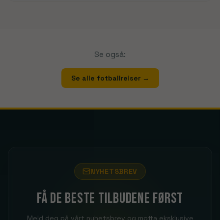
Se også:
Se alle fotballreiser
→
NYHETSBREV
Få de beste tilbudene først
Meld deg på vårt nyhetsbrev og motta eksklusive