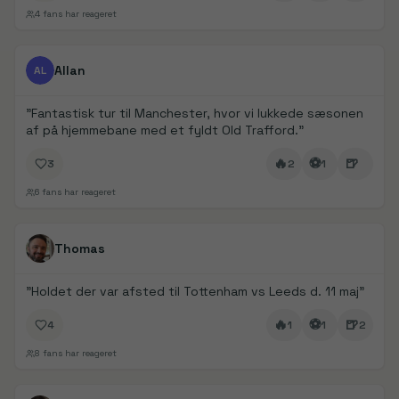
4
fans har reageret
FanDays bidrag
1/
2
Allan
AL
"
Fantastisk tur til Manchester, hvor vi lukkede sæsonen
af på hjemmebane med et fyldt Old Trafford.
"
🔥
⚽
🍺
3
2
1
6
fans har reageret
FanDays bidrag
1/
5
Thomas
"
Holdet der var afsted til Tottenham vs Leeds d. 11 maj
"
🔥
⚽
🍺
4
1
1
2
8
fans har reageret