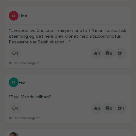
FanDays bidrag
1/
4
Lise
LI
"
Liverpool vs Chelsea - kampen endte 1-1 men fantastisk
stemning og det hele blev kronet med stadionrundtur.
Desværre var Salah skadet …
"
🔥
⚽
🍺
3
3
2
8
fans har reageret
FanDays bidrag
1/
2
Fie
FI
"
Real Madrid-bilbao
"
🔥
⚽
🍺
4
2
2
1
9
fans har reageret
FanDays bidrag
1/
5