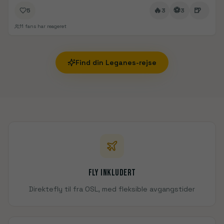
🔥
⚽
🍺
5
3
3
11
fans har reageret
Find din
Leganes
-rejse
Fly inkludert
Direktefly til fra OSL, med fleksible avgangstider