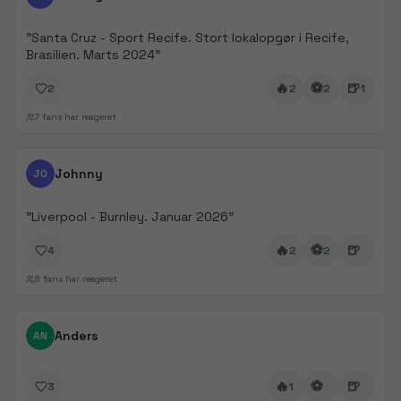
"
Santa Cruz - Sport Recife. Stort lokalopgør i Recife,
Brasilien. Marts 2024
"
🔥
⚽
🍺
2
2
2
1
7
fans har reageret
FanDays bidrag
1/
5
Johnny
JO
"
Liverpool - Burnley. Januar 2026
"
🔥
⚽
🍺
4
2
2
8
fans har reageret
FanDays bidrag
Anders
AN
🔥
⚽
🍺
3
1