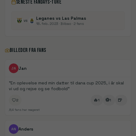
SENESTE FANDAYS-TURE
Leganes vs Las Palmas
VS
18. feb. 2023
· Bilbao
· 2 fans
BILLEDER FRA FANS
FanDays bidrag
Jan
JA
"
En oplevelse med min datter til dana cup 2025, i år skal
vi ud og rejse og se fodbold
"
🔥
⚽
🍺
2
1
1
4
fans har reageret
FanDays bidrag
1/
3
Anders
AN