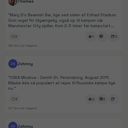
Thomas
"
Mary D’s Beamish Bar, lige ved siden af Etihad Stadium.
Som regel fin tilgængelig, også op til kampen når
Manchester City spiller. Kom 2-3 timer før kampstart.
Det er det oplagte valg for at komme i stemning 👌
"
🔥
⚽
🍺
2
1
2
5
fans har reageret
FanDays bidrag
1/
6
Johnny
JO
"
CSKA Moskva - Zenith St. Petersborg. Auguat 2011.
Måske ikke så populært at rejse til Russiske kampe lige
nu.
"
🔥
⚽
🍺
3
2
2
7
fans har reageret
FanDays bidrag
1/
4
Johnny
JO