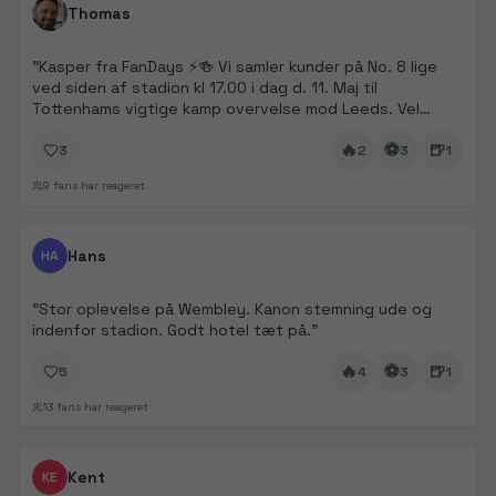
FanDays bidrag
Thomas
"
Kasper fra FanDays ⚡️🍻 Vi samler kunder på No. 8 lige
ved siden af stadion kl 17.00 i dag d. 11. Maj til
Tottenhams vigtige kamp overvelse mod Leeds. Vel
mødt
"
🔥
⚽
🍺
3
2
3
1
9
fans har reageret
FanDays bidrag
1/
5
Hans
HA
"
Stor oplevelse på Wembley. Kanon stemning ude og
indenfor stadion. Godt hotel tæt på.
"
🔥
⚽
🍺
5
4
3
1
13
fans har reageret
FanDays bidrag
Kent
KE