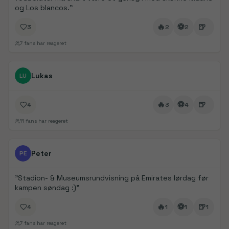
og Los blancos.
"
🔥
⚽
🍺
3
2
2
7
fans har reageret
FanDays bidrag
Lukas
LU
🔥
⚽
🍺
4
3
4
11
fans har reageret
FanDays bidrag
1/
5
Peter
PE
"
Stadion- & Museumsrundvisning på Emirates lørdag før
kampen søndag :)
"
🔥
⚽
🍺
4
1
1
1
7
fans har reageret