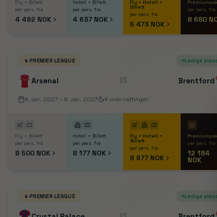
Fly + Billett
Hotell + Billett
Fly + Hotell +
Premiumpa
Billett
per pers. fra
per pers. fra
per pers. fra
per pers. fra
4 492 NOK
4 637 NOK
8 680 N
6 473 NOK
PREMIER LEAGUE
Ledige plas
VS
Arsenal
Brentford
4. jan. 2027
– 8. jan. 2027
4
overnattinger
Fly + Billett
Hotell + Billett
Fly + Hotell +
Premiumpa
Billett
per pers. fra
per pers. fra
per pers. fra
per pers. fra
8 500 NOK
8 177 NOK
12 184
9 977 NOK
NOK
PREMIER LEAGUE
Ledige plas
VS
Crystal Palace
Brentford