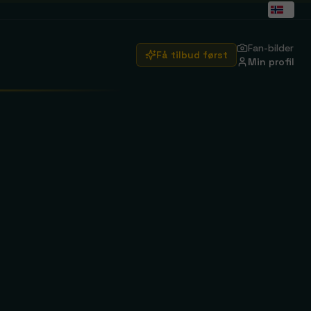
Fan-bilder
Få tilbud først
Min profil
Arsenal
Emirates Stadium
Real Madrid
Santiago Bernabéu
Brentford
Se rejser
Crystal Palace
Se rejser
Ipswich Town
Se rejser
ity
Manchester United