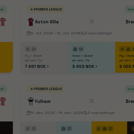
roningen
FC Twente
FC Utrecht
Feyenoord
Fortuna Sittard
Go 
harleroi
Club Brugge
Genk
Gent
Kortrijk
La Louvière
Lommel S
ser
PREMIER LEAGUE
Le
onia Białystok
Korona
Lech Poznań
Legia Warszawa
Motor Lu
VS
Aston Villa
Bre
9. okt. 2026
– 12. okt. 2026
3
overnattinger
Fly + Billett
Hotell + Billett
Fly + Hote
per pers. fra
per pers. fra
per pers. 
7 681 NOK
3 453 NOK
9 055 
ser
PREMIER LEAGUE
Le
VS
Fulham
Bre
11. dec. 2026
– 14. dec. 2026
3
overnattinger