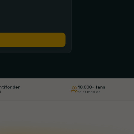
Liverpool
Manchester
Nottingham Forest
Sunderland
Se rejser
Se rejser
ntifonden
10.000+ fans
1
rejst med os