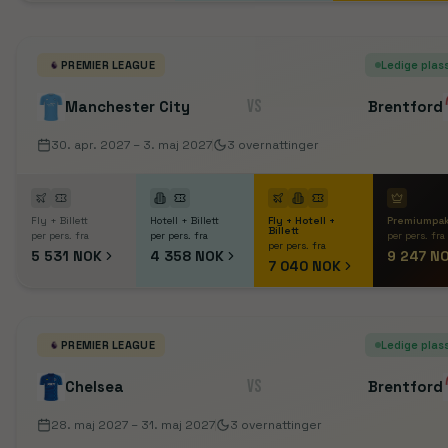
PREMIER LEAGUE
Ledige plas
VS
Manchester City
Brentford
30. apr. 2027
– 3. maj 2027
3
overnattinger
Fly + Billett
Hotell + Billett
Fly + Hotell +
Premiumpa
Billett
per pers. fra
per pers. fra
per pers. fra
per pers. fra
5 531 NOK
4 358 NOK
9 247 N
7 040 NOK
PREMIER LEAGUE
Ledige plas
VS
Chelsea
Brentford
28. maj 2027
– 31. maj 2027
3
overnattinger