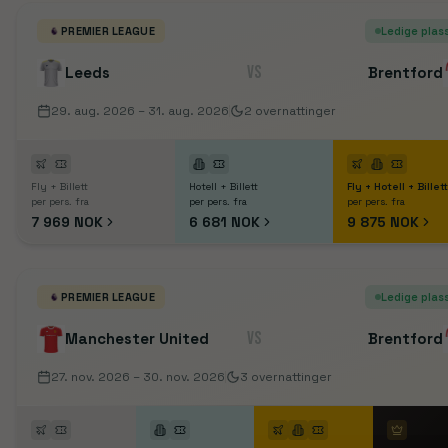
ADO Den Haag
Ajax
AZ Alkmaar
Excelsior
FC G
Anderlecht
Antwerp
Beveren
Cercle Brugge
C
PREMIER LEAGUE
Ledige plas
Cracovia
GKS Katowice
Górnik Zabrze
Jagiell
VS
Leeds
Brentford
Arsenal
Manchester City
29. aug. 2026
– 31. aug. 2026
2
overnattinger
Fly + Billett
Hotell + Billett
Fly + Hotell + Billett
per pers. fra
per pers. fra
per pers. fra
7 969 NOK
6 681 NOK
9 875 NOK
PREMIER LEAGUE
Ledige plas
VS
Manchester United
Brentford
27. nov. 2026
– 30. nov. 2026
3
overnattinger