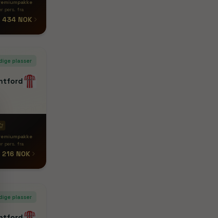
remiumpakke
r pers. fra
 434 NOK
dige plasser
ntford
remiumpakke
r pers. fra
 216 NOK
dige plasser
ntford