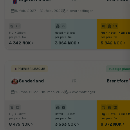
8. feb. 2027
– 12. feb. 2027
4
overnattinger
Fly + Billett
Hotell + Billett
Fly + Hotell + Billett
per pers. fra
per pers. fra
per pers. fra
4 342 NOK
3 964 NOK
5 842 NOK
PREMIER LEAGUE
Ledige plas
VS
Sunderland
Brentford
12. mar. 2027
– 15. mar. 2027
3
overnattinger
Fly + Billett
Hotell + Billett
Fly + Hotell + Billett
per pers. fra
per pers. fra
per pers. fra
8 475 NOK
3 533 NOK
9 672 NOK