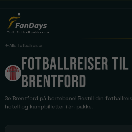
Tidl. Fotballpakker.no
DRØMMER DU OM EN FODBOLDREJSE?
Alle fotballreiser
Manchester United
FOTBALLREISER TIL
Old Trafford
Tottenham
BRENTFORD
Tottenham Hotspur Stadium
LIGAER
HOLD & REJSER
Arsenal
Premier League
Se Brentford på bortebane! Bestill din fotballrei
London
La Liga
hotell og kampbilletter i én pakke.
Brighton
Se rejser
Serie A
Everton
Bundesliga
Se rejser
Leeds United