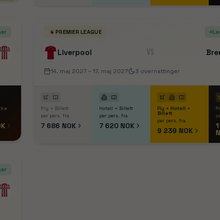
ser
PREMIER LEAGUE
Le
VS
Liverpool
Bre
14. maj 2027
– 17. maj 2027
3
overnattinger
kke
Fly + Billett
Hotell + Billett
Fly + Hotell +
P
Billett
per pers. fra
per pers. fra
pe
per pers. fra
OK
7 686 NOK
7 620 NOK
1
9 239 NOK
ser