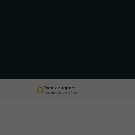
Manchester
Tottenham
London
Dansk support
før, under og efter