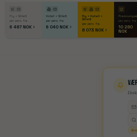
Fly + Billett
Hotell + Billett
Fly + Hotell +
Premiumpa
Billett
per pers. fra
per pers. fra
per pers. fra
per pers. fra
6 487 NOK
6 040 NOK
10 280
8 073 NOK
NOK
Vær
Eksk
Bre