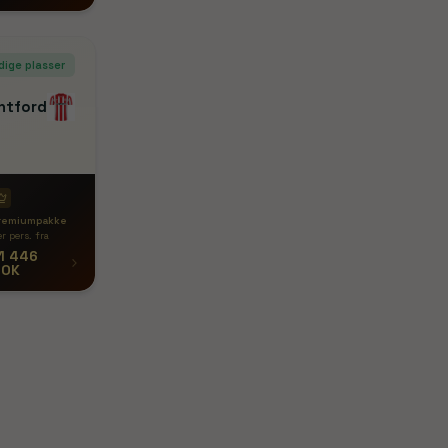
dige plasser
ntford
remiumpakke
r pers. fra
1 446
NOK