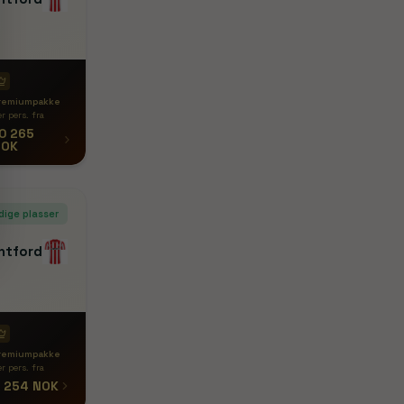
remiumpakke
r pers. fra
0 265
NOK
dige plasser
ntford
remiumpakke
r pers. fra
 254 NOK