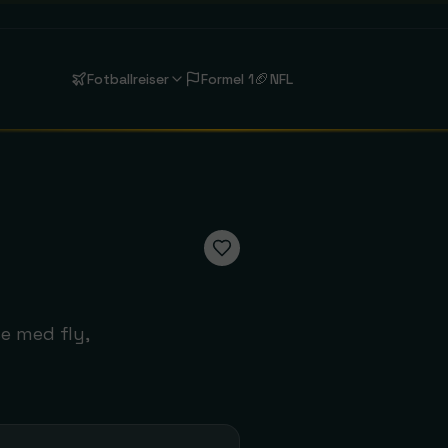
🏈
Fotballreiser
Formel 1
NFL
Liverpool
Anfield
FC Barcelona
Estadi Olímpic Lluís Companys
Aston Villa
Bournemouth
se med fly,
Se rejser
Se rejser
Chelsea
Coventry City
London
Se rejser
Fulham
Hull City
Se rejser
Se rejser
Liverpool
Manchester C