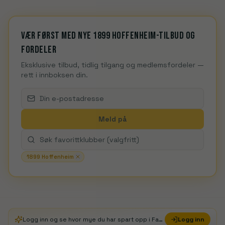
Vær først med nye 1899 Hoffenheim-tilbud og
fordeler
Eksklusive tilbud, tidlig tilgang og medlemsfordeler —
rett i innboksen din.
Meld på
1899 Hoffenheim
Logg inn og se hvor mye du har spart opp i FanDays Credits
Logg inn