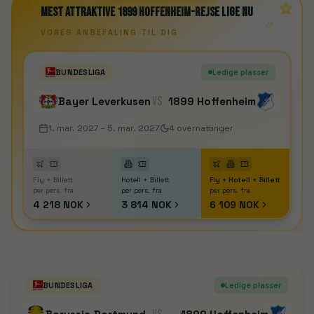
“
Mest attraktive 1899 Hoffenheim-rejse lige nu
VORES ANBEFALING TIL DIG
BUNDESLIGA
Ledige plasser
VS
Bayer Leverkusen
1899 Hoffenheim
1. mar. 2027
– 5. mar. 2027
4
overnattinger
Fly + Billett
Hotell + Billett
Fly + Hotell + Billett
per pers. fra
per pers. fra
per pers. fra
4 218 NOK
3 814 NOK
6 109 NOK
BUNDESLIGA
Ledige plasser