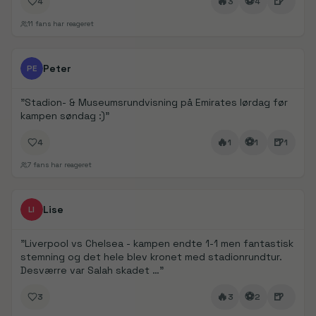
🔥
⚽
🍺
4
3
4
11
fans har reageret
FanDays bidrag
1/
5
Peter
PE
"
Stadion- & Museumsrundvisning på Emirates lørdag før
kampen søndag :)
"
🔥
⚽
🍺
4
1
1
1
7
fans har reageret
FanDays bidrag
1/
4
Lise
LI
"
Liverpool vs Chelsea - kampen endte 1-1 men fantastisk
stemning og det hele blev kronet med stadionrundtur.
Desværre var Salah skadet …
"
🔥
⚽
🍺
3
3
2