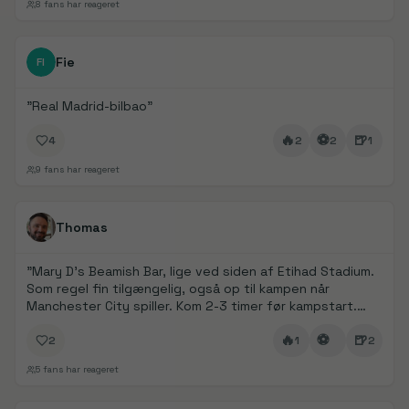
8
fans har reageret
FanDays bidrag
1/
2
Fie
FI
"
Real Madrid-bilbao
"
🔥
⚽
🍺
4
2
2
1
9
fans har reageret
FanDays bidrag
1/
5
Thomas
"
Mary D’s Beamish Bar, lige ved siden af Etihad Stadium.
Som regel fin tilgængelig, også op til kampen når
Manchester City spiller. Kom 2-3 timer før kampstart.
Det er det oplagte valg for at komme i stemning 👌
"
🔥
⚽
🍺
2
1
2
5
fans har reageret