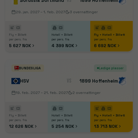
VS
Borussia Dortmund
1899 Hoffenheim
29. jan. 2027
– 1. feb. 2027
3
overnattinger
Fly + Billett
Hotell + Billett
Fly + Hotell + Billett
per pers. fra
per pers. fra
per pers. fra
5 627 NOK
4 399 NOK
6 692 NOK
BUNDESLIGA
Ledige plasser
VS
HSV
1899 Hoffenheim
19. feb. 2027
– 21. feb. 2027
2
overnattinger
Fly + Billett
Hotell + Billett
Fly + Hotell + Billett
per pers. fra
per pers. fra
per pers. fra
12 626 NOK
5 254 NOK
13 713 NOK