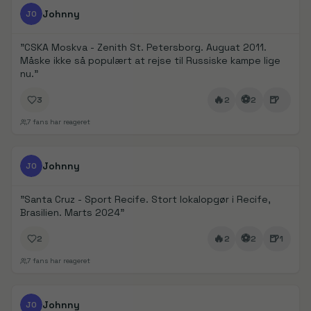
FanDays bidrag
1/
6
Johnny
JO
"
CSKA Moskva - Zenith St. Petersborg. Auguat 2011.
Måske ikke så populært at rejse til Russiske kampe lige
nu.
"
🔥
⚽
🍺
3
2
2
7
fans har reageret
FanDays bidrag
1/
4
Johnny
JO
"
Santa Cruz - Sport Recife. Stort lokalopgør i Recife,
Brasilien. Marts 2024
"
🔥
⚽
🍺
2
2
2
1
7
fans har reageret
FanDays bidrag
1/
5
Johnny
JO