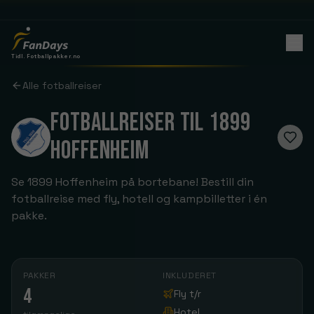
Tidl. Fotballpakker.no
Alle fotballreiser
FOTBALLREISER TIL 1899
HOFFENHEIM
Se 1899 Hoffenheim på bortebane! Bestill din
fotballreise med fly, hotell og kampbilletter i én
pakke.
PAKKER
INKLUDERET
4
Fly t/r
Hotel