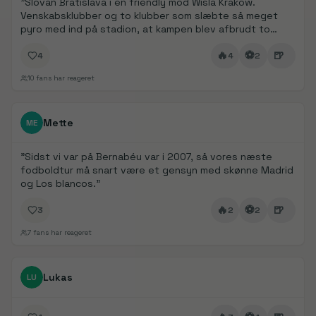
"
Slovan Bratislava i en friendly mod Wisla Krakow.
Venskabsklubber og to klubber som slæbte så meget
pyro med ind på stadion, at kampen blev afbrudt to
gange pga. manglende sigtbarhed.
"
🔥
⚽
🍺
4
4
2
10
fans har reageret
FanDays bidrag
Mette
ME
"
Sidst vi var på Bernabéu var i 2007, så vores næste
fodboldtur må snart være et gensyn med skønne Madrid
og Los blancos.
"
🔥
⚽
🍺
3
2
2
7
fans har reageret
FanDays bidrag
Lukas
LU