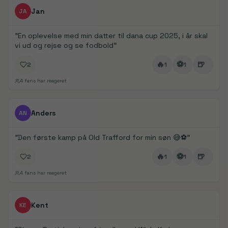
FanDays bidrag
Jan
JA
"
En oplevelse med min datter til dana cup 2025, i år skal
vi ud og rejse og se fodbold
"
🔥
⚽
🍺
2
1
1
4
fans har reageret
FanDays bidrag
1/
3
Anders
AN
"
Den første kamp på Old Trafford for min søn 😅⚽️
"
🔥
⚽
🍺
2
1
1
4
fans har reageret
FanDays bidrag
Kent
KE