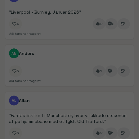
"
Liverpool - Burnley. Januar 2026
"
🔥
⚽
🍺
4
2
2
8
fans har reageret
FanDays bidrag
Anders
AN
🔥
⚽
🍺
3
1
4
fans har reageret
FanDays bidrag
1/
2
Allan
AL
"
Fantastisk tur til Manchester, hvor vi lukkede sæsonen
af på hjemmebane med et fyldt Old Trafford.
"
🔥
⚽
🍺
3
2
1