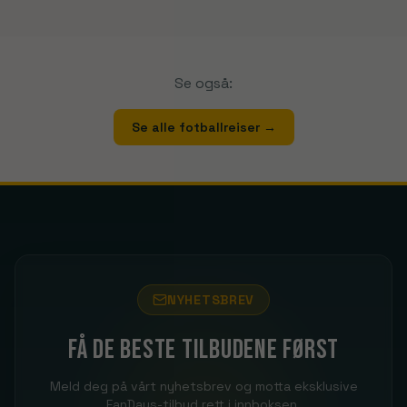
Se også:
Se alle fotballreiser
→
NYHETSBREV
Få de beste tilbudene først
Meld deg på vårt nyhetsbrev og motta eksklusive
FanDays-tilbud rett i innboksen.