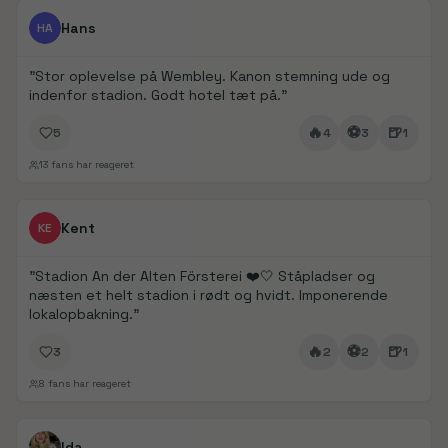
FanDays bidrag
1/
5
Hans
HA
"
Stor oplevelse på Wembley. Kanon stemning ude og
indenfor stadion. Godt hotel tæt på.
"
🔥
⚽
🍺
5
4
3
1
13
fans har reageret
FanDays bidrag
Kent
KE
"
Stadion An der Alten Försterei ❤️🤍 Ståpladser og
næsten et helt stadion i rødt og hvidt. Imponerende
lokalopbakning.
"
🔥
⚽
🍺
3
2
2
1
8
fans har reageret
FanDays bidrag
1/
5
Ida