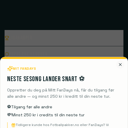
Ligakamper
Populære klubber
MIT FANDAYS
Destinasjoner
Neste sesong lander snart ⚽️
Guides
Oppretter du deg på Mitt FanDays nå, får du tilgang før
alle andre — og minst 250 kr i kreditt til din neste tur.
Informasjon
⚽️
Tilgang før alle andre
💸
Minst 250 kr i credits til din neste tur
Tidligere kunde hos Fotballpakker.no eller FanDays? Vi