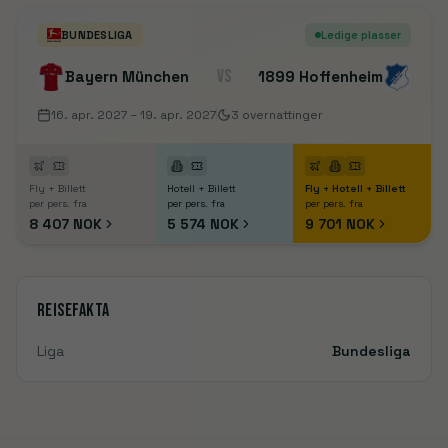
BUNDESLIGA
Ledige plasser
VS
Bayern München
1899 Hoffenheim
16. apr. 2027
– 19. apr. 2027
3
overnattinger
Fly + Billett
Hotell + Billett
Fly + Hotell + Billett
per pers. fra
per pers. fra
per pers. fra
8 407 NOK
5 574 NOK
9 701 NOK
Reisefakta
Liga
Bundesliga