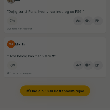
"
Dejlig tur til Paris, hvor vi var inde og se PSG.
"
🔥
⚽
🍺
4
2
2
8
fans har reageret
FanDays bidrag
Martin
MA
"
Hvor heldig kan man være ♥️
"
🔥
⚽
🍺
5
3
3
11
fans har reageret
Find din
1899 Hoffenheim
-rejse