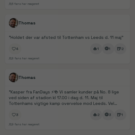
6
fans har reageret
FanDays bidrag
1/
5
Thomas
"
Holdet der var afsted til Tottenham vs Leeds d. 11 maj
"
🔥
⚽
🍺
4
1
1
2
8
fans har reageret
FanDays bidrag
Thomas
"
Kasper fra FanDays ⚡️🍻 Vi samler kunder på No. 8 lige
ved siden af stadion kl 17.00 i dag d. 11. Maj til
Tottenhams vigtige kamp overvelse mod Leeds. Vel
mødt
"
🔥
⚽
🍺
3
2
3
1
9
fans har reageret