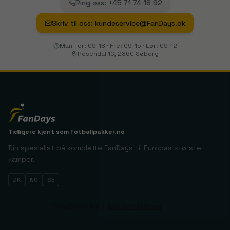
Ring oss
:
+45 71 74 18 92
Skriv til oss
:
kundeservice@FanDays.dk
Man-Tor: 09-18 · Fre: 09-15 · Lør: 09-12
Rosendal 1C, 2860 Søborg
Tidligere kjent som
fotballpakker.no
Din spesialist på komplette FanDays til Europas største
kamper.
DK
NO
SE