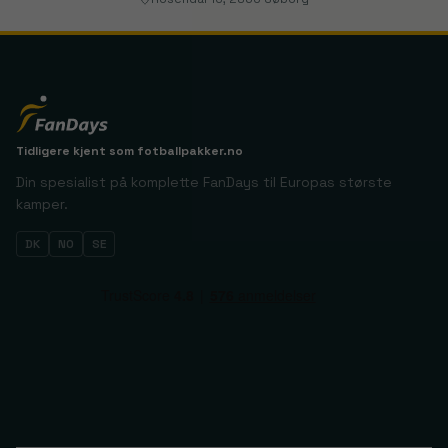
Tidligere kjent som
fotballpakker.no
Din spesialist på komplette FanDays til Europas største
kamper.
DK
NO
SE