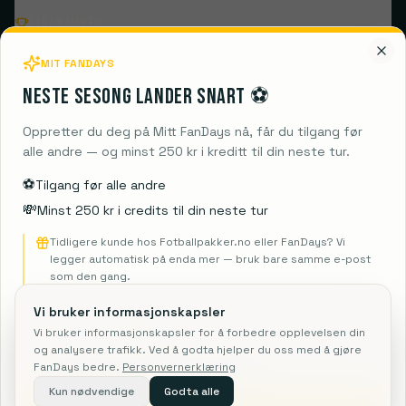
Ligakamper
MIT FANDAYS
Populære klubber
Neste sesong lander snart ⚽️
Destinasjoner
Oppretter du deg på Mitt FanDays nå, får du tilgang før
alle andre — og minst 250 kr i kreditt til din neste tur.
Guides
⚽️
Tilgang før alle andre
💸
Minst 250 kr i credits til din neste tur
Informasjon
Tidligere kunde hos Fotballpakker.no eller FanDays? Vi
legger automatisk på enda mer — bruk bare samme e-post
som den gang.
Vi bruker informasjonskapsler
FanDays ApS
Vi bruker informasjonskapsler for å forbedre opplevelsen din
Rosendal 1C, 2860 Søborg
og analysere trafikk. Ved å godta hjelper du oss med å gjøre
CVR: 41967218
FanDays bedre.
Personvernerklæring
Rejsegarantifonden: 3350
Kun nødvendige
Godta alle
Send meg info