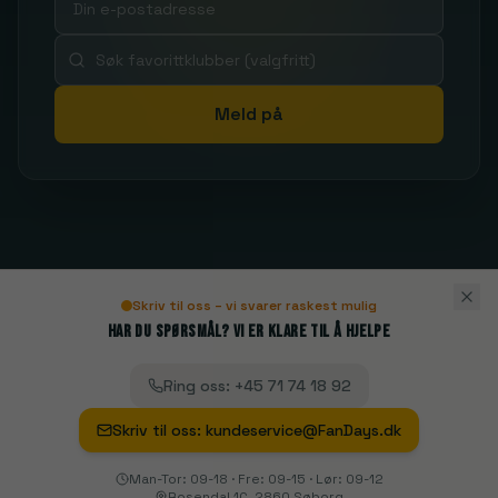
Meld på
Skriv til oss – vi svarer raskest mulig
Har du spørsmål? Vi er klare til å hjelpe
Ring oss
:
+45 71 74 18 92
Skriv til oss
:
kundeservice@FanDays.dk
Man-Tor: 09-18 · Fre: 09-15 · Lør: 09-12
Rosendal 1C, 2860 Søborg