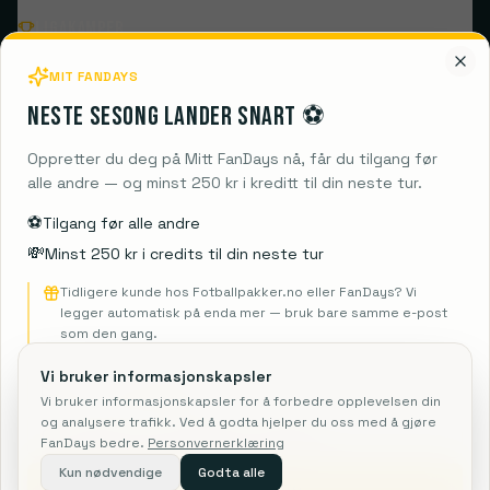
Ligakamper
MIT FANDAYS
Populære klubber
Neste sesong lander snart ⚽️
Destinasjoner
Oppretter du deg på Mitt FanDays nå, får du tilgang før
alle andre — og minst 250 kr i kreditt til din neste tur.
Guides
⚽️
Tilgang før alle andre
💸
Minst 250 kr i credits til din neste tur
Informasjon
Tidligere kunde hos Fotballpakker.no eller FanDays? Vi
legger automatisk på enda mer — bruk bare samme e-post
som den gang.
Vi bruker informasjonskapsler
FanDays ApS
Vi bruker informasjonskapsler for å forbedre opplevelsen din
Rosendal 1C, 2860 Søborg
og analysere trafikk. Ved å godta hjelper du oss med å gjøre
CVR: 41967218
FanDays bedre.
Personvernerklæring
Rejsegarantifonden: 3350
Kun nødvendige
Godta alle
Send meg info