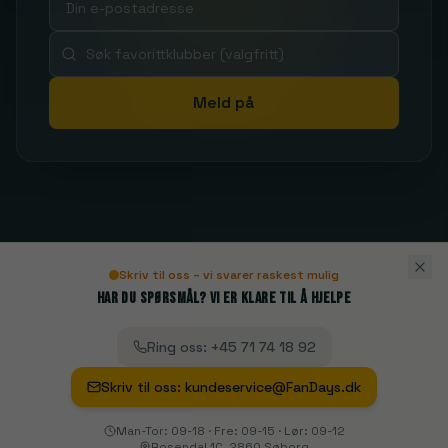
Meld på
Skriv til oss – vi svarer raskest mulig
Har du spørsmål? Vi er klare til å hjelpe
Ring oss
:
+45 71 74 18 92
Skriv til oss
:
kundeservice@FanDays.dk
Man-Tor: 09-18 · Fre: 09-15 · Lør: 09-12
Rosendal 1C, 2860 Søborg