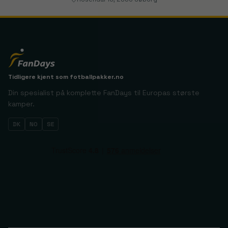
Tidligere kjent som
fotballpakker.no
Din spesialist på komplette FanDays til Europas største
kamper.
DK
NO
SE